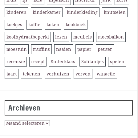
fruit
ijs
ikea
inpakken
interieur
jurk
kerst
kinderen
kinderkamer
kinderkleding
knutselen
koekjes
koffie
koken
kookboek
koolhydraatbeperkt
lezen
meubels
moesbalkon
moestuin
muffins
naaien
papier
peuter
recensie
recept
Sinterklaas
Sofilantjes
spelen
taart
tekenen
verhuizen
verven
winactie
Archieven