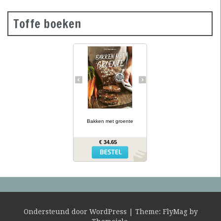
Toffe boeken
Groene
courgettebaguettes,
wortelbroodjes en
roggecrackers met
knolselderij: wanneer je
groente in het deeg doet,
krijg je mals en kleurrijk
brood dat ook nog eens
gezonder is dan gewoon
brood. In Bakken met
… lees meer
groente presenteert
kookboekenauteur en
Bakken met groente
diëtiste Lina Wallentinson
meer dan 50 eenvoudige
recepten (waarvan vele
€ 34.65
glutenvrij) voor broden,
bolletjes, baguettes,
crackers en zoete
broodjes – allemaal met
groente erin. Het resultaat
is niet alleen heerlijk,
maar biedt ook extra
voedingswaarde!
Ondersteund door WordPress
|
Theme:
FlyMag
by