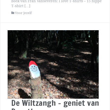
boek van Fran Vanseveren: I love T-shirts – 15 hippe
T-shirt […]
Voor jezelf
De Wiltzangh – geniet van