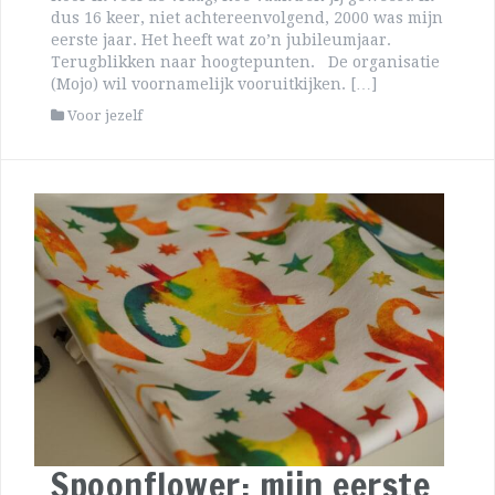
dus 16 keer, niet achtereenvolgend, 2000 was mijn
eerste jaar. Het heeft wat zo’n jubileumjaar.
Terugblikken naar hoogtepunten. De organisatie
(Mojo) wil voornamelijk vooruitkijken. […]
Voor jezelf
Spoonflower: mijn eerste