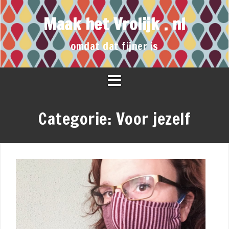
Maak het Vrolijk . nl
omdat dat fijner is
Categorie:
Voor jezelf