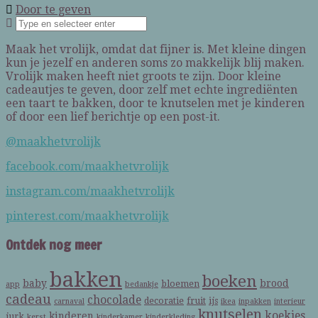
Door te geven
Maak het vrolijk, omdat dat fijner is. Met kleine dingen
kun je jezelf en anderen soms zo makkelijk blij maken.
Vrolijk maken heeft niet groots te zijn. Door kleine
cadeautjes te geven, door zelf met echte ingrediënten
een taart te bakken, door te knutselen met je kinderen
of door een lief berichtje op een post-it.
@maakhetvrolijk
facebook.com/maakhetvrolijk
instagram.com/maakhetvrolijk
pinterest.com/maakhetvrolijk
Ontdek nog meer
bakken
boeken
baby
brood
bloemen
app
bedankje
cadeau
chocolade
decoratie
fruit
ijs
carnaval
ikea
inpakken
interieur
knutselen
koekjes
kinderen
jurk
kerst
kinderkamer
kinderkleding