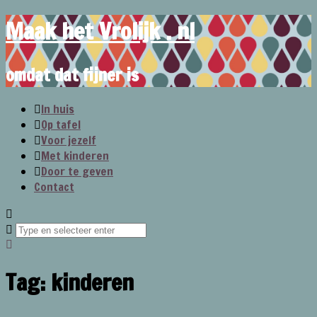
Maak het Vrolijk . nl
omdat dat fijner is
In huis
Op tafel
Voor jezelf
Met kinderen
Door te geven
Contact
Tag:
kinderen