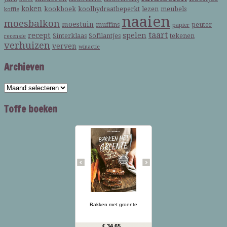
koken
kookboek
koolhydraatbeperkt
lezen
meubels
koffie
naaien
moesbalkon
moestuin
muffins
peuter
papier
taart
recept
spelen
Sinterklaas
Sofilantjes
tekenen
recensie
verhuizen
verven
winactie
Archieven
Toffe boeken
Groene
courgettebaguettes,
wortelbroodjes en
roggecrackers met
knolselderij: wanneer je
groente in het deeg doet,
krijg je mals en kleurrijk
brood dat ook nog eens
gezonder is dan gewoon
brood. In Bakken met
… lees meer
groente presenteert
kookboekenauteur en
Bakken met groente
diëtiste Lina Wallentinson
meer dan 50 eenvoudige
recepten (waarvan vele
€ 34.65