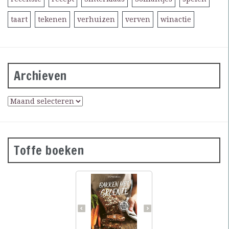
taart
tekenen
verhuizen
verven
winactie
Archieven
Toffe boeken
Groene
courgettebaguettes,
wortelbroodjes en
roggecrackers met
knolselderij: wanneer je
groente in het deeg doet,
krijg je mals en kleurrijk
brood dat ook nog eens