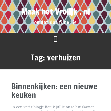
Maak het Vrolijk . nl
omdat dat fijner is
Tag:
verhuizen
Binnenkijken: een nieuwe
keuken
In een vorig blogje liet ik jullie onze huiskamer