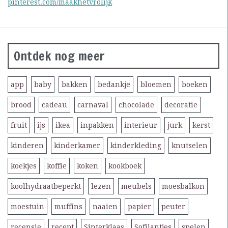
pinterest.com/maakhetvrolijk
Ontdek nog meer
app
baby
bakken
bedankje
bloemen
boeken
brood
cadeau
carnaval
chocolade
decoratie
fruit
ijs
ikea
inpakken
interieur
jurk
kerst
kinderen
kinderkamer
kinderkleding
knutselen
koekjes
koffie
koken
kookboek
koolhydraatbeperkt
lezen
meubels
moesbalkon
moestuin
muffins
naaien
papier
peuter
recensie
recept
Sinterklaas
Sofilantjes
spelen