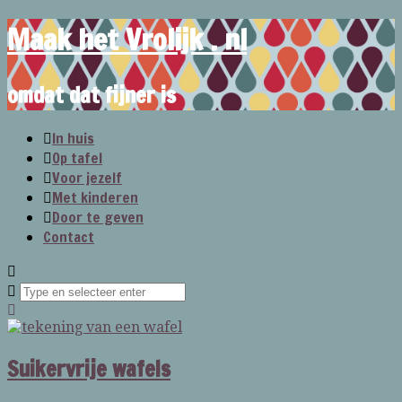
Maak het Vrolijk . nl
omdat dat fijner is
In huis
Op tafel
Voor jezelf
Met kinderen
Door te geven
Contact
Suikervrije wafels