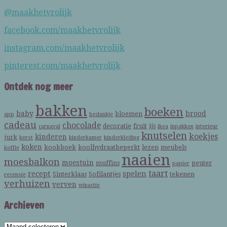
@maakhetvrolijk
facebook.com/maakhetvrolijk
instagram.com/maakhetvrolijk
pinterest.com/maakhetvrolijk
Ontdek nog meer
bakken
boeken
baby
brood
bloemen
app
bedankje
cadeau
chocolade
decoratie
fruit
ijs
carnaval
ikea
inpakken
interieur
knutselen
koekjes
kinderen
jurk
kerst
kinderkamer
kinderkleding
koken
kookboek
koolhydraatbeperkt
lezen
meubels
koffie
naaien
moesbalkon
moestuin
muffins
peuter
papier
taart
recept
spelen
Sinterklaas
Sofilantjes
tekenen
recensie
verhuizen
verven
winactie
Archieven