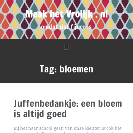
Maak het Vrolijk . nl
omdat dat fijner is
Tag:
bloemen
Juffenbedankje: een bloem
is altijd goed
Bij het naar school gaan van onze kleuter is ook het