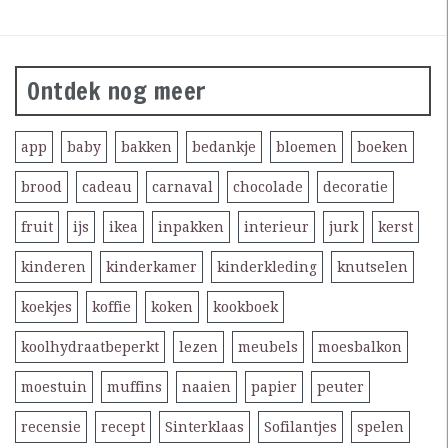
Ontdek nog meer
app
baby
bakken
bedankje
bloemen
boeken
brood
cadeau
carnaval
chocolade
decoratie
fruit
ijs
ikea
inpakken
interieur
jurk
kerst
kinderen
kinderkamer
kinderkleding
knutselen
koekjes
koffie
koken
kookboek
koolhydraatbeperkt
lezen
meubels
moesbalkon
moestuin
muffins
naaien
papier
peuter
recensie
recept
Sinterklaas
Sofilantjes
spelen