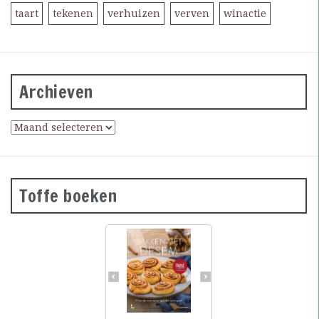
taart
tekenen
verhuizen
verven
winactie
Archieven
Toffe boeken
Desembrood is
voedzaam, licht
verteerbaar, goed voor de
darmflora én superlekker.
In haar tweede prachtig
geïllustreerde bakboek
verklapt de Sloveense
Anita Sumer de geheimen
van het lekkere brood
van onze grootmoeders.