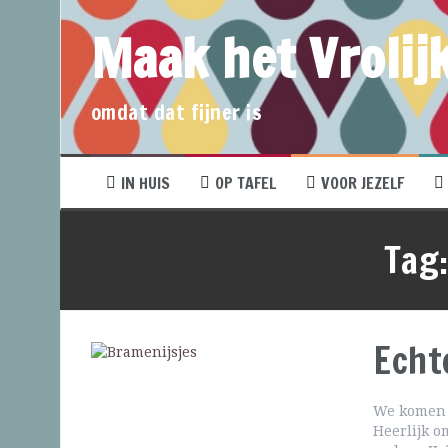
Maak het Vrolijk
omdat dat fijner is
IN HUIS
OP TAFEL
VOOR JEZELF
Tag
Echt
We komen d
Heerlijk o