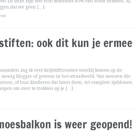
jes! En deze zijn wel echt minstens 85% van echte bramen. Al
ggen dat we geen […]
ren
tstiften: ook dit kun je ermee
 maanden zag ik veel krijtstiftcreaties voorbij komen op de
menig blogger of gewoon in het straatbeeld. Van mensen die
ekenen, of hun kinderen dat laten doen, tot complete sjablonen
 kopen om over te trekken op je […]
moesbalkon is weer geopend!