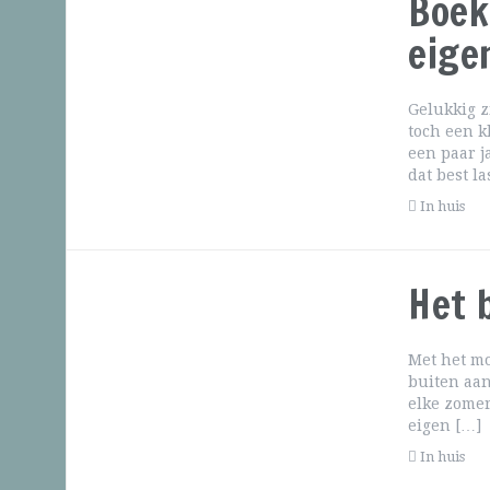
Boek
eige
Gelukkig z
toch een k
een paar j
dat best l
In huis
Het 
Met het mo
buiten aan
elke zomer
eigen […]
In huis