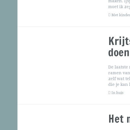
maken. IJs
moet ik ze
Met kinde
Krij
doen
De laatste
ramen van 
zelf wat t
die je kan
In huis
Het 