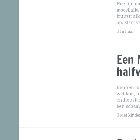
Hoe fijn d
moesbalkon
fruitstrui
op. Start 
In huis
Een 
halfv
Kennen jul
webkim, hi
enthousias
een schaal
Met kinde