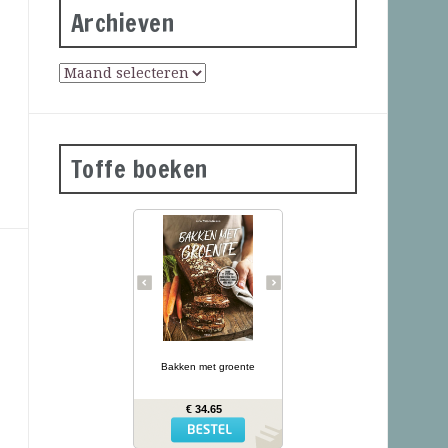
Archieven
Toffe boeken
Groene
courgettebaguettes,
wortelbroodjes en
roggecrackers met
knolselderij: wanneer je
groente in het deeg doet,
krijg je mals en kleurrijk
brood dat ook nog eens
gezonder is dan gewoon
brood. In Bakken met
… lees meer
groente presenteert
kookboekenauteur en
Bakken met groente
diëtiste Lina Wallentinson
meer dan 50 eenvoudige
recepten (waarvan vele
€ 34.65
glutenvrij) voor broden,
bolletjes, baguettes,
crackers en zoete