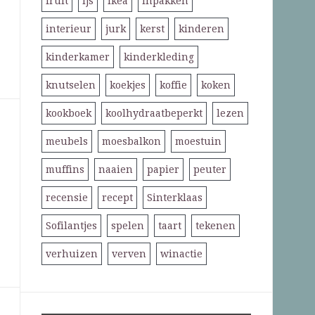
fruit
ijs
ikea
inpakken
interieur
jurk
kerst
kinderen
kinderkamer
kinderkleding
knutselen
koekjes
koffie
koken
kookboek
koolhydraatbeperkt
lezen
meubels
moesbalkon
moestuin
muffins
naaien
papier
peuter
recensie
recept
Sinterklaas
Sofilantjes
spelen
taart
tekenen
verhuizen
verven
winactie