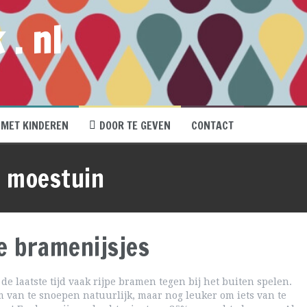
 . nl
MET KINDEREN
DOOR TE GEVEN
CONTACT
:
moestuin
e bramenijsjes
e laatste tijd vaak rijpe bramen tegen bij het buiten spelen.
m van te snoepen natuurlijk, maar nog leuker om iets van te