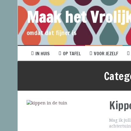
Maak het Vrolijk
omdat dat fijner is
IN HUIS
OP TAFEL
VOOR JEZELF
Categ
Kipp
Mag ik jul
achtertuin