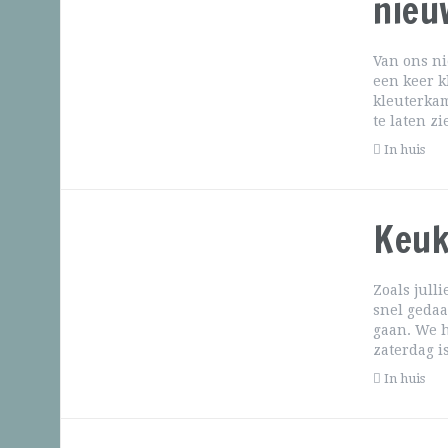
nieu
Van ons ni
een keer k
kleuterkam
te laten z
In huis
Keuk
Zoals jull
snel gedaan
gaan. We h
zaterdag i
In huis