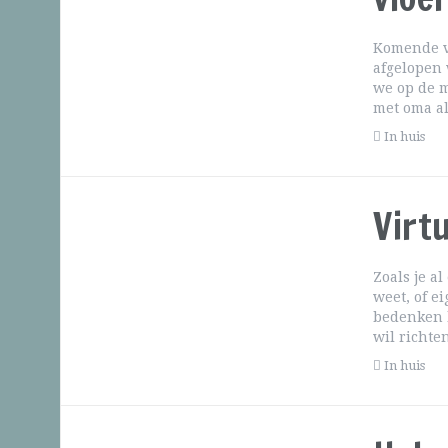
Komende vr
afgelopen
we op de m
met oma a
In huis
Virtu
Zoals je a
weet, of ei
bedenken h
wil richten
In huis