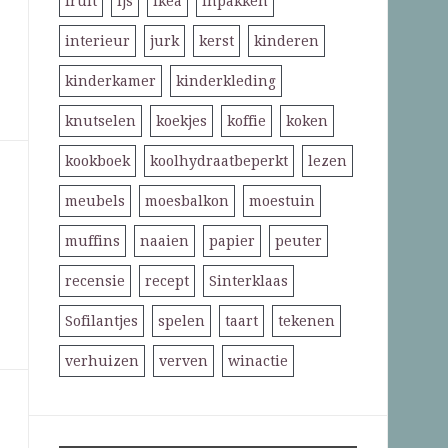
fruit
ijs
ikea
inpakken
interieur
jurk
kerst
kinderen
kinderkamer
kinderkleding
knutselen
koekjes
koffie
koken
kookboek
koolhydraatbeperkt
lezen
meubels
moesbalkon
moestuin
muffins
naaien
papier
peuter
recensie
recept
Sinterklaas
Sofilantjes
spelen
taart
tekenen
verhuizen
verven
winactie