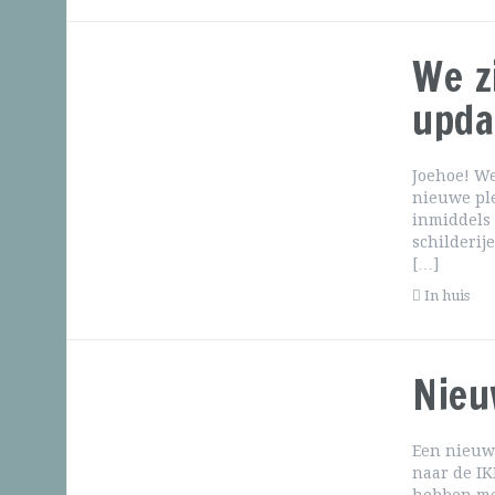
We z
upda
Joehoe! W
nieuwe ple
inmiddels 
schilderij
[…]
In huis
Nieu
Een nieuw 
naar de IK