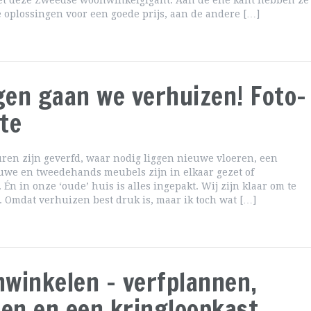
t deze Zweedse woonwinkelgigant. Aan de ene kant hebben ze
 oplossingen voor een goede prijs, aan de andere […]
en gaan we verhuizen! Foto-
te
uren zijn geverfd, waar nodig liggen nieuwe vloeren, een
uwe en tweedehands meubels zijn in elkaar gezet of
 Én in onze ‘oude’ huis is alles ingepakt. Wij zijn klaar om te
 Omdat verhuizen best druk is, maar ik toch wat […]
winkelen – verfplannen,
ren en een kringloopkast