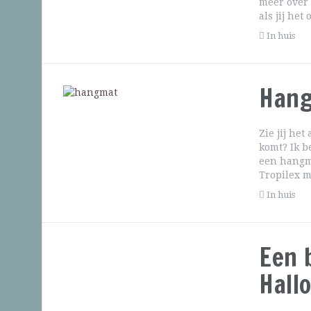
meer over 
als jij het
In huis
Hang
Zie jij het
komt? Ik b
een hangma
Tropilex 
In huis
Een 
Hall