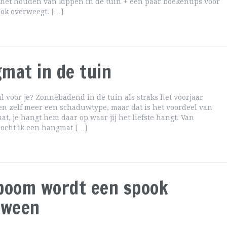
het houden van kippen in de tuin + een paar boekentips voor
 ook overweegt. […]
mat in de tuin
 al voor je? Zonnebadend in de tuin als straks het voorjaar
en zelf meer een schaduwtype, maar dat is het voordeel van
t, je hangt hem daar op waar jij het liefste hangt. Van
mocht ik een hangmat […]
boom wordt een spook
oween