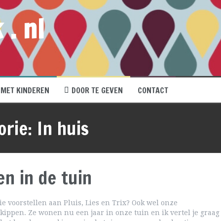
 . nl
MET KINDEREN
DOOR TE GEVEN
CONTACT
orie:
In huis
en in de tuin
lie voorstellen aan Pluis, Lies en Trix? Ook wel onze
kippen. Ze wonen nu een jaar in onze tuin en ik vertel je graag