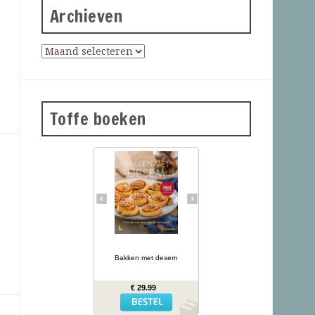
Archieven
Toffe boeken
Desembrood is
voedzaam, licht
verteerbaar, goed voor de
darmflora én superlekker.
In haar tweede prachtig
geïllustreerde bakboek
verklapt de Sloveense
Anita Sumer de geheimen
van het lekkere brood
van onze grootmoeders.
… lees meer
Ze maakt niet alleen
brood met het
Bakken met desem
desemdeeg, maar ook
zout en zoet gebak als
fougasse, naanbrood,
€ 29.99
hamburgerbroodjes,
kaneelbollen, wafels en
panettone. Naast de 77