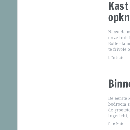
Kast
opkn
Naast de m
onze huisk
Rotterdams
te frivole 
In huis
Binn
De eerste 
bedroom zo
de grootst
ingericht,
In huis