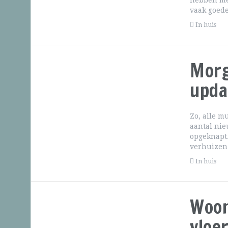
hebben me
vaak goede
In huis
Morg
upda
Zo, alle m
aantal nie
opgeknapt.
verhuizen.
In huis
Woon
vloe