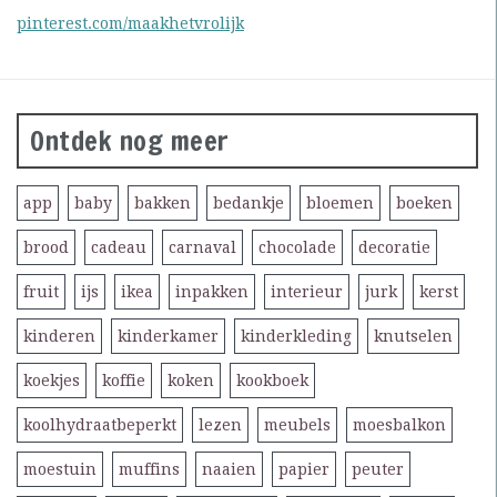
pinterest.com/maakhetvrolijk
Ontdek nog meer
app
baby
bakken
bedankje
bloemen
boeken
brood
cadeau
carnaval
chocolade
decoratie
fruit
ijs
ikea
inpakken
interieur
jurk
kerst
kinderen
kinderkamer
kinderkleding
knutselen
koekjes
koffie
koken
kookboek
koolhydraatbeperkt
lezen
meubels
moesbalkon
moestuin
muffins
naaien
papier
peuter