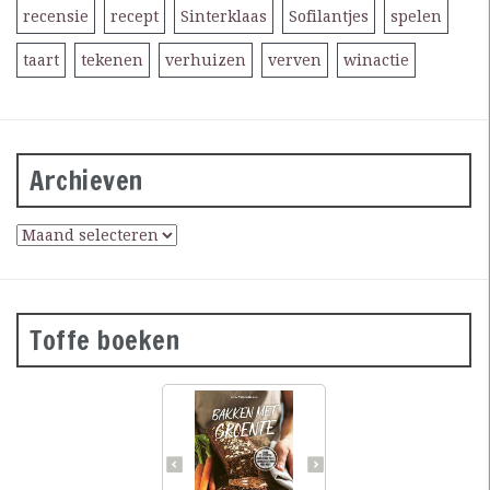
recensie
recept
Sinterklaas
Sofilantjes
spelen
taart
tekenen
verhuizen
verven
winactie
Archieven
Toffe boeken
Groene
courgettebaguettes,
wortelbroodjes en
roggecrackers met
knolselderij: wanneer je
groente in het deeg doet,
krijg je mals en kleurrijk