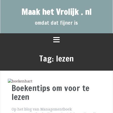
Maak het Vrolijk . nl
omdat dat fijner is
Tag:
lezen
Boekentips om voor te
lezen
Op het blog van Managementboek