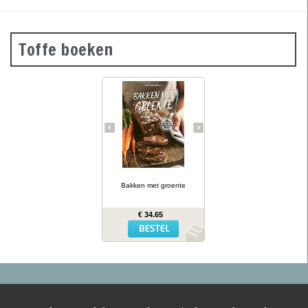
Toffe boeken
Groene
courgettebaguettes,
wortelbroodjes en
roggecrackers met
knolselderij: wanneer je
groente in het deeg doet,
krijg je mals en kleurrijk
brood dat ook nog eens
gezonder is dan gewoon
brood. In Bakken met
… lees meer
groente presenteert
kookboekenauteur en
Bakken met groente
diëtiste Lina Wallentinson
meer dan 50 eenvoudige
recepten (waarvan vele
€ 34.65
glutenvrij) voor broden,
bolletjes, baguettes,
crackers en zoete
broodjes – allemaal met
groente erin. Het resultaat
is niet alleen heerlijk,
maar biedt ook extra
voedingswaarde!