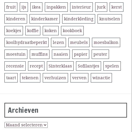
fruit
ijs
ikea
inpakken
interieur
jurk
kerst
kinderen
kinderkamer
kinderkleding
knutselen
koekjes
koffie
koken
kookboek
koolhydraatbeperkt
lezen
meubels
moesbalkon
moestuin
muffins
naaien
papier
peuter
recensie
recept
Sinterklaas
Sofilantjes
spelen
taart
tekenen
verhuizen
verven
winactie
Archieven