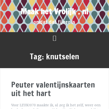
Maak het Vrolijk . nl
omdat dat fijner is
Tag:
knutselen
Peuter valentijnskaarten
uit het hart
Voor LEUK!070 maakte ik, al zeg ik het zelf, weer een