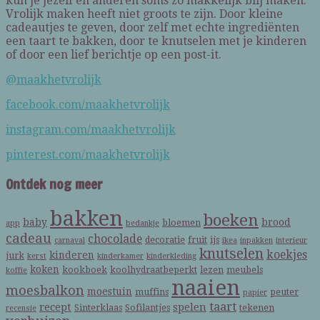
kun je jezelf en anderen soms zo makkelijk blij maken.
Vrolijk maken heeft niet groots te zijn. Door kleine
cadeautjes te geven, door zelf met echte ingrediënten
een taart te bakken, door te knutselen met je kinderen
of door een lief berichtje op een post-it.
@maakhetvrolijk
facebook.com/maakhetvrolijk
instagram.com/maakhetvrolijk
pinterest.com/maakhetvrolijk
Ontdek nog meer
bakken
boeken
baby
brood
bloemen
app
bedankje
cadeau
chocolade
decoratie
fruit
ijs
carnaval
ikea
inpakken
interieur
knutselen
koekjes
kinderen
jurk
kerst
kinderkamer
kinderkleding
koken
kookboek
koolhydraatbeperkt
lezen
meubels
koffie
naaien
moesbalkon
moestuin
muffins
peuter
papier
taart
recept
spelen
Sinterklaas
Sofilantjes
tekenen
recensie