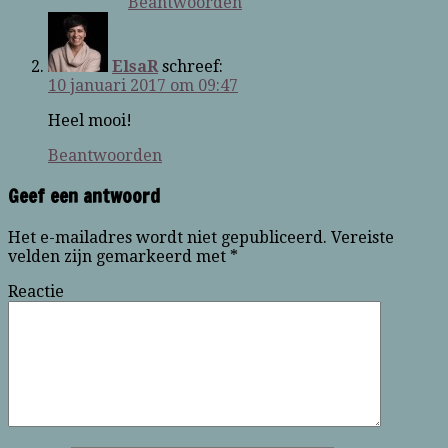
Beantwoorden
ElsaR
schreef:
10 januari 2017 om 09:47
Heel mooi!
Beantwoorden
Geef een antwoord
Het e-mailadres wordt niet gepubliceerd.
Vereiste
velden zijn gemarkeerd met
*
Reactie