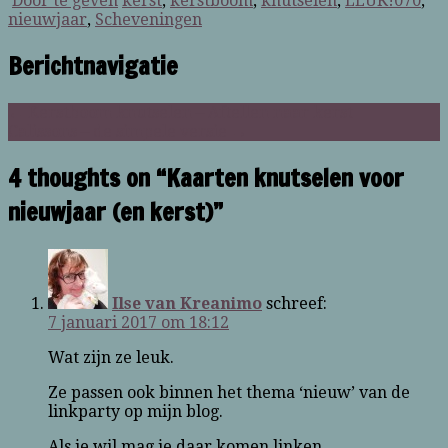
Door te geven
kerst
,
kerstboom
,
knutselen
,
LEUK!070
,
nieuwjaar
,
Scheveningen
Berichtnavigatie
←
Kerstboom knutselen – Aftellen naar kerst
Calissons – de simpele versie
→
4 thoughts on “Kaarten knutselen voor
nieuwjaar (en kerst)”
Ilse van Kreanimo
schreef:
7 januari 2017 om 18:12
Wat zijn ze leuk.
Ze passen ook binnen het thema ‘nieuw’ van de
linkparty op mijn blog.
Als je wil mag je daar komen linken.