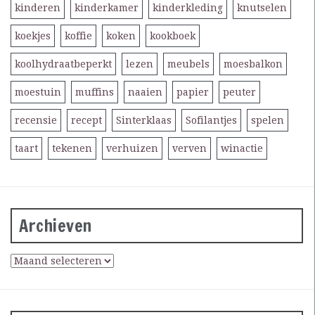
kinderen
kinderkamer
kinderkleding
knutselen
koekjes
koffie
koken
kookboek
koolhydraatbeperkt
lezen
meubels
moesbalkon
moestuin
muffins
naaien
papier
peuter
recensie
recept
Sinterklaas
Sofilantjes
spelen
taart
tekenen
verhuizen
verven
winactie
Archieven