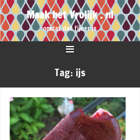
Maak het Vrolijk . nl
omdat dat fijner is
Tag:
ijs