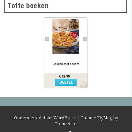
Toffe boeken
Desembrood is
voedzaam, licht
verteerbaar, goed voor de
darmflora én superlekker.
In haar tweede prachtig
geïllustreerde bakboek
verklapt de Sloveense
Anita Sumer de geheimen
van het lekkere brood
van onze grootmoeders.
… lees meer
Ze maakt niet alleen
brood met het
Bakken met desem
desemdeeg, maar ook
zout en zoet gebak als
fougasse, naanbrood,
€ 29.99
hamburgerbroodjes,
kaneelbollen, wafels en
panettone. Naast de 77
recepten vind je opnieuw
een uitgebreide inleiding
hoe je het deeg moet
opstarten en verder
verwerken, wat er fout
kan gaan en waar je het
mee kunt combineren.
Ondersteund door WordPress
|
Theme:
FlyMag
by
Themeisle.