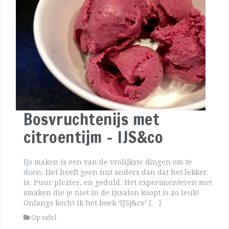
Bosvruchtenijs met
citroentijm – IJS&co
IJs maken is een van de vrolijkste dingen om te
doen. Het heeft geen nut anders dan dat het lekker
is. Puur plezier, en geduld. Het experimenteren met
smaken die je niet in de ijssalon koopt is zo leuk!
Onlangs kocht ik het boek ‘IJSj&co’ […]
Op tafel