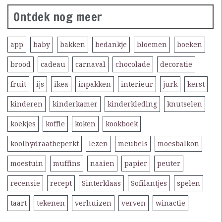
Ontdek nog meer
app
baby
bakken
bedankje
bloemen
boeken
brood
cadeau
carnaval
chocolade
decoratie
fruit
ijs
ikea
inpakken
interieur
jurk
kerst
kinderen
kinderkamer
kinderkleding
knutselen
koekjes
koffie
koken
kookboek
koolhydraatbeperkt
lezen
meubels
moesbalkon
moestuin
muffins
naaien
papier
peuter
recensie
recept
Sinterklaas
Sofilantjes
spelen
taart
tekenen
verhuizen
verven
winactie