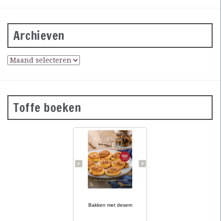
Archieven
Toffe boeken
Desembrood is
voedzaam, licht
verteerbaar, goed voor de
darmflora én superlekker.
In haar tweede prachtig
geïllustreerde bakboek
verklapt de Sloveense
Anita Sumer de geheimen
van het lekkere brood
van onze grootmoeders.
… lees meer
Ze maakt niet alleen
brood met het
Bakken met desem
desemdeeg, maar ook
zout en zoet gebak als