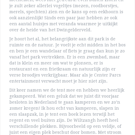
je zult zeker allerlei vogeltjes (mezen, roodborstjes,
merels, spechten) zien en de kans op een eekhoorn is
ook aanzienlijk! Sinds een paar jaar hebben ze ook
een aantal huisjes met veranda waarmee je uitkijkt
over de heide van het Dwingelderveld.
Je hoort het al, het belangrijkste aan dit park is de
ruimte en de natuur. Je voelt je echt midden in het bos
en ben je een wandelaar of fiets je graag dan kun je zo
vanaf het park vertrekken. Er is een zwembad, maar
dat is klein en meer om wat te plonsen, er is
restaurant en een frietkraam en natuurlijk zijn er
verse broodjes verkrijgbaar. Maar als je Center Parcs
entertainment verwacht moet je hier niet zijn.
Dit keer namen we de tent mee en hebben we heerlijk
gekampeerd. Wat een geluk dat we juist dit voorjaar
besloten in Nederland te gaan kamperen en we zo’n
zomer kregen! Ik hou echt van kamperen, slapen in
een slaapzak, in je tent een boek lezen terwijl het
regent en veel buiten zijn. De Wiltzangh heeft heel
verschillende plekken. Bijvoorbeeld op een veldje, of
juist een eigen plek beschut door bomen. Met stroom