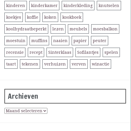
kinderen
kinderkamer
kinderkleding
knutselen
koekjes
koffie
koken
kookboek
koolhydraatbeperkt
lezen
meubels
moesbalkon
moestuin
muffins
naaien
papier
peuter
recensie
recept
Sinterklaas
Sofilantjes
spelen
taart
tekenen
verhuizen
verven
winactie
Archieven