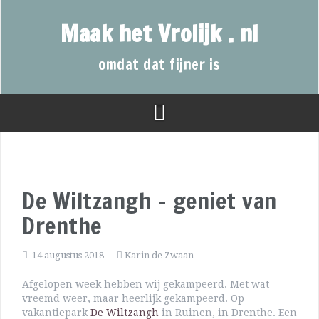
Maak het Vrolijk . nl
omdat dat fijner is
De Wiltzangh – geniet van
Drenthe
14 augustus 2018
Karin de Zwaan
Afgelopen week hebben wij gekampeerd. Met wat
vreemd weer, maar heerlijk gekampeerd. Op
vakantiepark
De Wiltzangh
in Ruinen, in Drenthe. Een