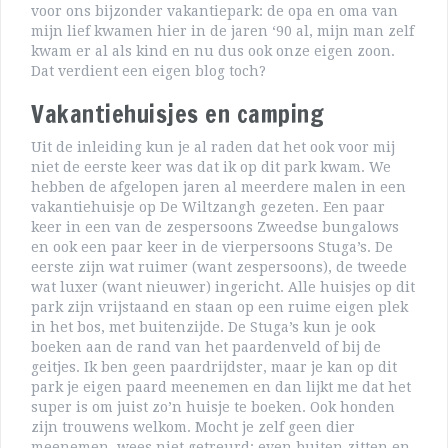
voor ons bijzonder vakantiepark: de opa en oma van
mijn lief kwamen hier in de jaren ‘90 al, mijn man zelf
kwam er al als kind en nu dus ook onze eigen zoon.
Dat verdient een eigen blog toch?
Vakantiehuisjes en camping
Uit de inleiding kun je al raden dat het ook voor mij
niet de eerste keer was dat ik op dit park kwam. We
hebben de afgelopen jaren al meerdere malen in een
vakantiehuisje op De Wiltzangh gezeten. Een paar
keer in een van de zespersoons Zweedse bungalows
en ook een paar keer in de vierpersoons Stuga’s. De
eerste zijn wat ruimer (want zespersoons), de tweede
wat luxer (want nieuwer) ingericht. Alle huisjes op dit
park zijn vrijstaand en staan op een ruime eigen plek
in het bos, met buitenzijde. De Stuga’s kun je ook
boeken aan de rand van het paardenveld of bij de
geitjes. Ik ben geen paardrijdster, maar je kan op dit
park je eigen paard meenemen en dan lijkt me dat het
super is om juist zo’n huisje te boeken. Ook honden
zijn trouwens welkom. Mocht je zelf geen dier
meenemen, wees niet getreurd: even buiten zitten en