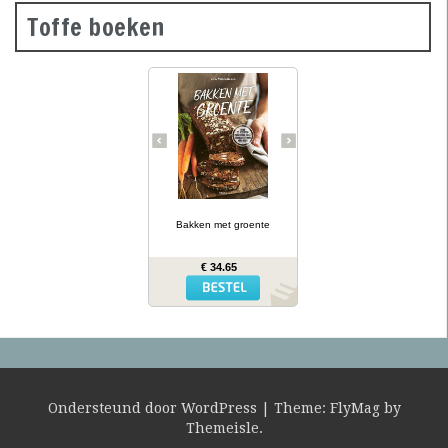
Toffe boeken
Groene
courgettebaguettes,
wortelbroodjes en
roggecrackers met
knolselderij: wanneer je
groente in het deeg doet,
krijg je mals en kleurrijk
brood dat ook nog eens
gezonder is dan gewoon
brood. In Bakken met
… lees meer
groente presenteert
kookboekenauteur en
Bakken met groente
diëtiste Lina Wallentinson
meer dan 50 eenvoudige
recepten (waarvan vele
€ 34.65
glutenvrij) voor broden,
bolletjes, baguettes,
crackers en zoete
broodjes – allemaal met
groente erin. Het resultaat
is niet alleen heerlijk,
maar biedt ook extra
voedingswaarde!
Ondersteund door WordPress
|
Theme:
FlyMag
by
Themeisle.