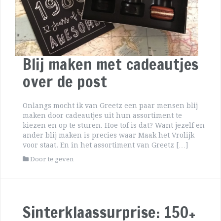
Blij maken met cadeautjes
over de post
Onlangs mocht ik van Greetz een paar mensen blij
maken door cadeautjes uit hun assortiment te
kiezen en op te sturen. Hoe tof is dat? Want jezelf en
ander blij maken is precies waar Maak het Vrolijk
voor staat. En in het assortiment van Greetz […]
Door te geven
Sinterklaassurprise: 150+