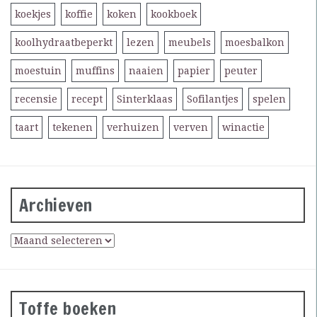
koekjes
koffie
koken
kookboek
koolhydraatbeperkt
lezen
meubels
moesbalkon
moestuin
muffins
naaien
papier
peuter
recensie
recept
Sinterklaas
Sofilantjes
spelen
taart
tekenen
verhuizen
verven
winactie
Archieven
Toffe boeken