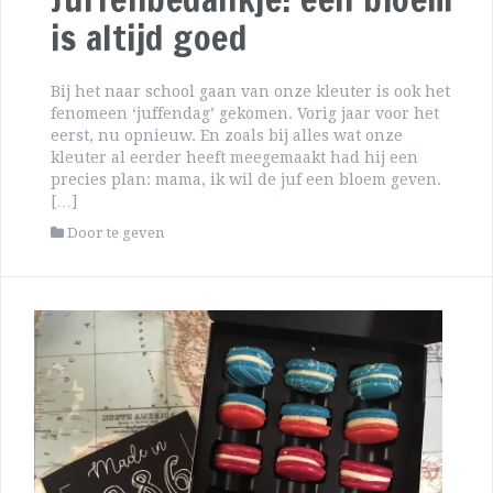
is altijd goed
Bij het naar school gaan van onze kleuter is ook het
fenomeen ‘juffendag’ gekomen. Vorig jaar voor het
eerst, nu opnieuw. En zoals bij alles wat onze
kleuter al eerder heeft meegemaakt had hij een
precies plan: mama, ik wil de juf een bloem geven.
[…]
Door te geven