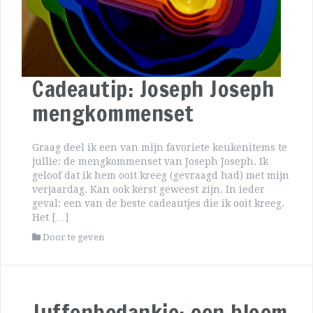
Cadeautip: Joseph Joseph
mengkommenset
Graag deel ik een van mijn favoriete keukenitems te
jullie: de mengkommenset van Joseph Joseph. Ik
geloof dat ik hem ooit kreeg (gevraagd had) met mijn
verjaardag. Kan ook kerst geweest zijn. In ieder
geval: een van de beste cadeautjes die ik ooit kreeg.
Het […]
Door te geven
Juffenbedankje: een bloem