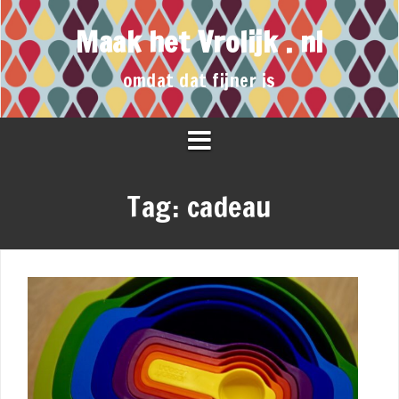
Maak het Vrolijk . nl
omdat dat fijner is
Tag:
cadeau