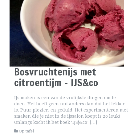
Bosvruchtenijs met
citroentijm – IJS&co
IJs maken is een van de vrolijkste dingen om te
doen. Het heeft geen nut anders dan dat het lekker
is. Puur plezier, en geduld. Het experimenteren met
smaken die je niet in de ijssalon koopt is zo leuk!
Onlangs kocht ik het boek ‘IJSj&co’ […]
Op tafel