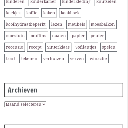
kinderen
kinderkamer
kinderkleding
knutselen
koekjes
koffie
koken
kookboek
koolhydraatbeperkt
lezen
meubels
moesbalkon
moestuin
muffins
naaien
papier
peuter
recensie
recept
Sinterklaas
Sofilantjes
spelen
taart
tekenen
verhuizen
verven
winactie
Archieven