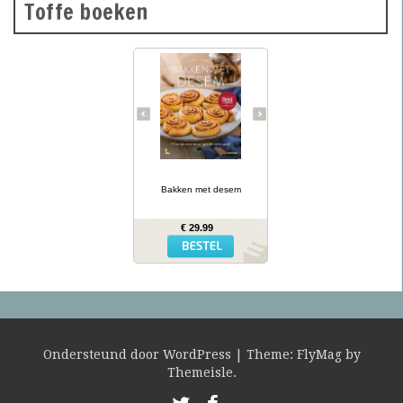
Toffe boeken
Desembrood is
voedzaam, licht
verteerbaar, goed voor de
darmflora én superlekker.
In haar tweede prachtig
geïllustreerde bakboek
verklapt de Sloveense
Anita Sumer de geheimen
van het lekkere brood
van onze grootmoeders.
… lees meer
Ze maakt niet alleen
brood met het
Bakken met desem
desemdeeg, maar ook
zout en zoet gebak als
fougasse, naanbrood,
€ 29.99
hamburgerbroodjes,
kaneelbollen, wafels en
panettone. Naast de 77
recepten vind je opnieuw
een uitgebreide inleiding
hoe je het deeg moet
opstarten en verder
verwerken, wat er fout
kan gaan en waar je het
mee kunt combineren.
Ondersteund door WordPress
|
Theme:
FlyMag
by
Themeisle.