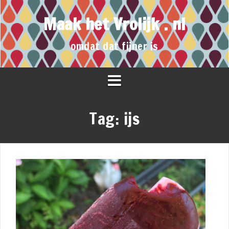
Maak het Vrolijk . nl
omdat dat fijner is
Tag:
ijs