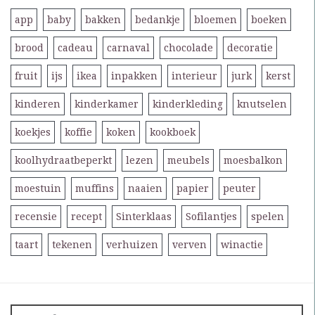
app
baby
bakken
bedankje
bloemen
boeken
brood
cadeau
carnaval
chocolade
decoratie
fruit
ijs
ikea
inpakken
interieur
jurk
kerst
kinderen
kinderkamer
kinderkleding
knutselen
koekjes
koffie
koken
kookboek
koolhydraatbeperkt
lezen
meubels
moesbalkon
moestuin
muffins
naaien
papier
peuter
recensie
recept
Sinterklaas
Sofilantjes
spelen
taart
tekenen
verhuizen
verven
winactie