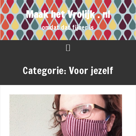
Maak het Vrolijk . nl
omdat dat fijner is
Categorie:
Voor jezelf