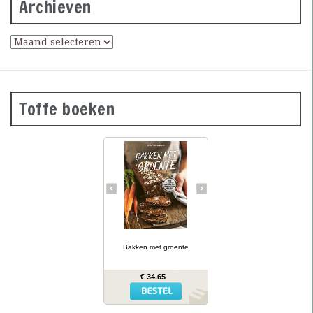
Archieven
Toffe boeken
Groene
courgettebaguettes,
wortelbroodjes en
roggecrackers met
knolselderij: wanneer je
groente in het deeg doet,
krijg je mals en kleurrijk
brood dat ook nog eens
gezonder is dan gewoon
brood. In Bakken met
… lees meer
groente presenteert
kookboekenauteur en
Bakken met groente
diëtiste Lina Wallentinson
meer dan 50 eenvoudige
recepten (waarvan vele
€ 34.65
glutenvrij) voor broden,
bolletjes, baguettes,
crackers en zoete
broodjes – allemaal met