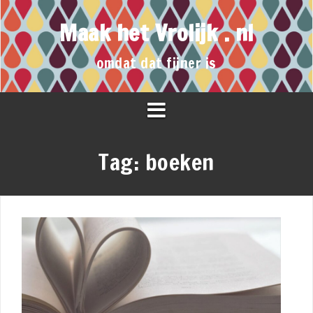
Maak het Vrolijk . nl
omdat dat fijner is
Tag:
boeken