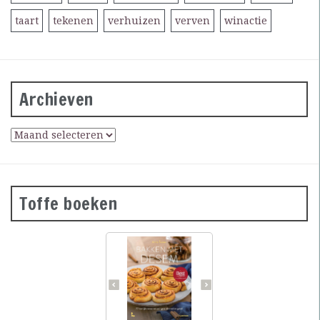
taart
tekenen
verhuizen
verven
winactie
Archieven
Toffe boeken
Desembrood is
voedzaam, licht
verteerbaar, goed voor de
darmflora én superlekker.
In haar tweede prachtig
geïllustreerde bakboek
verklapt de Sloveense
Anita Sumer de geheimen
van het lekkere brood