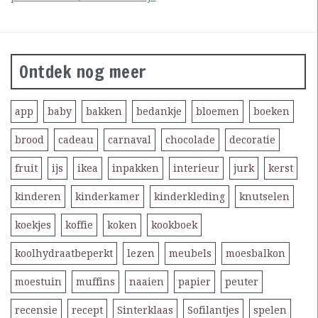
Ontdek nog meer
app
baby
bakken
bedankje
bloemen
boeken
brood
cadeau
carnaval
chocolade
decoratie
fruit
ijs
ikea
inpakken
interieur
jurk
kerst
kinderen
kinderkamer
kinderkleding
knutselen
koekjes
koffie
koken
kookboek
koolhydraatbeperkt
lezen
meubels
moesbalkon
moestuin
muffins
naaien
papier
peuter
recensie
recept
Sinterklaas
Sofilantjes
spelen