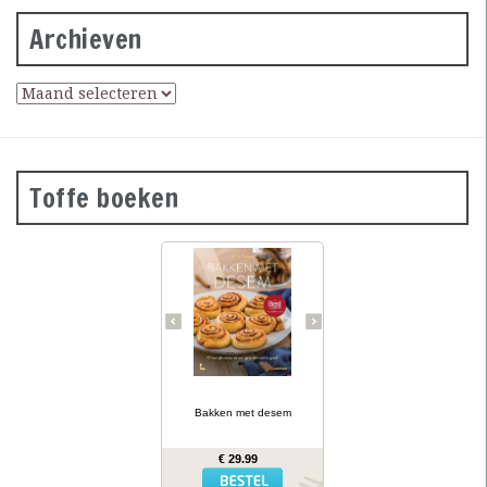
Archieven
Toffe boeken
Desembrood is
voedzaam, licht
verteerbaar, goed voor de
darmflora én superlekker.
In haar tweede prachtig
geïllustreerde bakboek
verklapt de Sloveense
Anita Sumer de geheimen
van het lekkere brood
van onze grootmoeders.
… lees meer
Ze maakt niet alleen
brood met het
Bakken met desem
desemdeeg, maar ook
zout en zoet gebak als
fougasse, naanbrood,
€ 29.99
hamburgerbroodjes,
kaneelbollen, wafels en