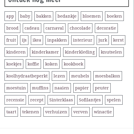
app
baby
bakken
bedankje
bloemen
boeken
brood
cadeau
carnaval
chocolade
decoratie
fruit
ijs
ikea
inpakken
interieur
jurk
kerst
kinderen
kinderkamer
kinderkleding
knutselen
koekjes
koffie
koken
kookboek
koolhydraatbeperkt
lezen
meubels
moesbalkon
moestuin
muffins
naaien
papier
peuter
recensie
recept
Sinterklaas
Sofilantjes
spelen
taart
tekenen
verhuizen
verven
winactie