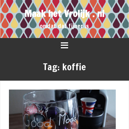
Maak het Vrolijk . nl
omdat dat fijner is
Tag:
koffie