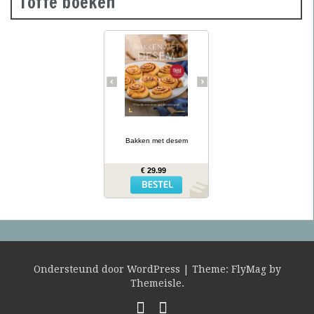
Toffe boeken
Desembrood is
voedzaam, licht
verteerbaar, goed voor de
darmflora én superlekker.
In haar tweede prachtig
geïllustreerde bakboek
verklapt de Sloveense
Anita Sumer de geheimen
van het lekkere brood
van onze grootmoeders.
… lees meer
Ze maakt niet alleen
brood met het
Bakken met desem
desemdeeg, maar ook
zout en zoet gebak als
fougasse, naanbrood,
€ 29.99
hamburgerbroodjes,
kaneelbollen, wafels en
panettone. Naast de 77
recepten vind je opnieuw
een uitgebreide inleiding
hoe je het deeg moet
opstarten en verder
verwerken, wat er fout
kan gaan en waar je het
mee kunt combineren.
Ondersteund door WordPress
|
Theme:
FlyMag
by
Themeisle.