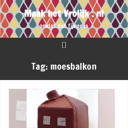
Maak het Vrolijk . nl
omdat dat fijner is
Tag:
moesbalkon