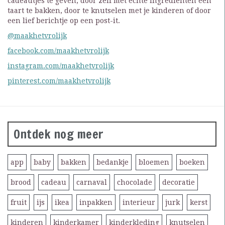
cadeautjes te geven, door zelf met echte ingrediënten een
taart te bakken, door te knutselen met je kinderen of door
een lief berichtje op een post-it.
@maakhetvrolijk
facebook.com/maakhetvrolijk
instagram.com/maakhetvrolijk
pinterest.com/maakhetvrolijk
Ontdek nog meer
app
baby
bakken
bedankje
bloemen
boeken
brood
cadeau
carnaval
chocolade
decoratie
fruit
ijs
ikea
inpakken
interieur
jurk
kerst
kinderen
kinderkamer
kinderkleding
knutselen