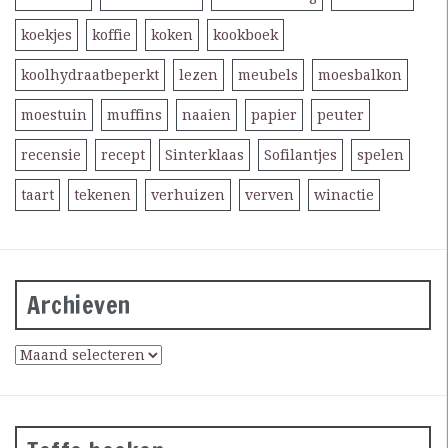
koekjes
koffie
koken
kookboek
koolhydraatbeperkt
lezen
meubels
moesbalkon
moestuin
muffins
naaien
papier
peuter
recensie
recept
Sinterklaas
Sofilantjes
spelen
taart
tekenen
verhuizen
verven
winactie
Archieven