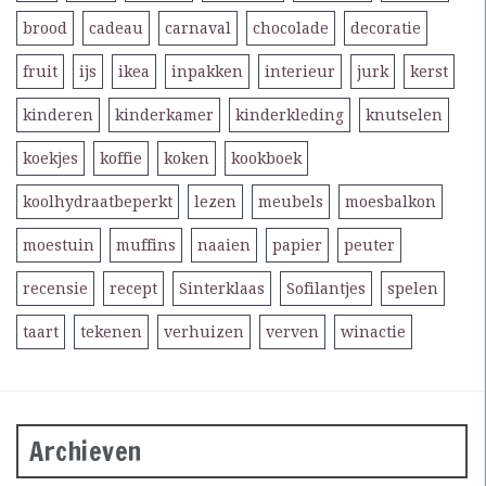
brood
cadeau
carnaval
chocolade
decoratie
fruit
ijs
ikea
inpakken
interieur
jurk
kerst
kinderen
kinderkamer
kinderkleding
knutselen
koekjes
koffie
koken
kookboek
koolhydraatbeperkt
lezen
meubels
moesbalkon
moestuin
muffins
naaien
papier
peuter
recensie
recept
Sinterklaas
Sofilantjes
spelen
taart
tekenen
verhuizen
verven
winactie
Archieven