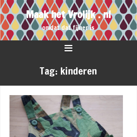
Maak het Vrolijk . nl
omdat dat fijner is
Tag:
kinderen