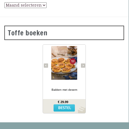
Toffe boeken
Desembrood is
voedzaam, licht
verteerbaar, goed voor de
darmflora én superlekker.
In haar tweede prachtig
geïllustreerde bakboek
verklapt de Sloveense
Anita Sumer de geheimen
van het lekkere brood
van onze grootmoeders.
… lees meer
Ze maakt niet alleen
brood met het
Bakken met desem
desemdeeg, maar ook
zout en zoet gebak als
fougasse, naanbrood,
€ 29.99
hamburgerbroodjes,
kaneelbollen, wafels en
panettone. Naast de 77
recepten vind je opnieuw
een uitgebreide inleiding
hoe je het deeg moet
opstarten en verder