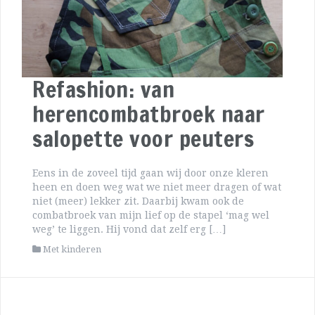
Refashion: van
herencombatbroek naar
salopette voor peuters
Eens in de zoveel tijd gaan wij door onze kleren
heen en doen weg wat we niet meer dragen of wat
niet (meer) lekker zit. Daarbij kwam ook de
combatbroek van mijn lief op de stapel ‘mag wel
weg’ te liggen. Hij vond dat zelf erg […]
Met kinderen