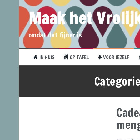
Maak het Vrolijk
omdat dat fijner is
IN HUIS
OP TAFEL
VOOR JEZELF
Categori
Cade
men