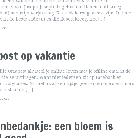
 ik een van mijn favoriete keukenitems te jullie: de
set van Joseph Joseph. Ik geloof dat ik hem ooit kreeg
had) met mijn verjaardag. Kan ook kerst geweest zijn. In ieder
 van de beste cadeautjes die ik ooit kreeg. Het […]
geven
ost op vakantie
lie Omapost al? Deel je online leven met je offline oma, is de
die ze uitdragen. Want niet iedereen zit op Facebook en
of volgt alles. Nu heb ik al een tijdje geen eigen opa’s en oma’s
och staat de […]
geven
enbedankje: een bloem is