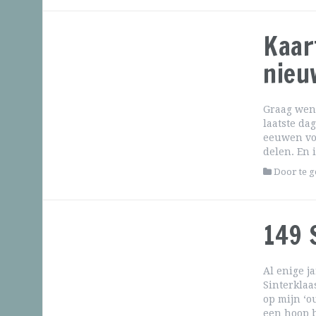
Kaar
nieu
Graag wens 
laatste da
eeuwen voo
delen. En 
Door te 
149 
Al enige ja
Sinterklaa
op mijn ‘ou
een hoop b