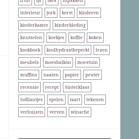
fruit
ijs
ikea
inpakken
interieur
jurk
kerst
kinderen
kinderkamer
kinderkleding
knutselen
koekjes
koffie
koken
kookboek
koolhydraatbeperkt
lezen
meubels
moesbalkon
moestuin
muffins
naaien
papier
peuter
recensie
recept
Sinterklaas
Sofilantjes
spelen
taart
tekenen
verhuizen
verven
winactie