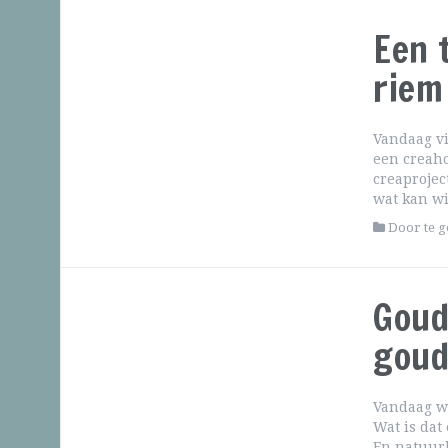
Een 
riem
Vandaag vi
een creaho
creaprojec
wat kan wi
Door te 
Goud
goud
Vandaag wa
Wat is dat 
En natuurli