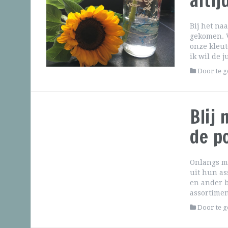
altij
Bij het na
gekomen. V
onze kleut
ik wil de 
Door te 
Blij
de p
Onlangs mo
uit hun as
en ander b
assortimen
Door te 