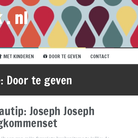
 . nl
MET KINDEREN
DOOR TE GEVEN
CONTACT
e:
Door te geven
autip: Joseph Joseph
gkommenset