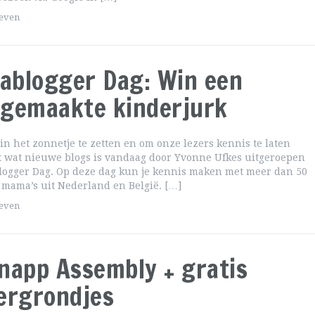
geven
blogger Dag: Win een
gemaakte kinderjurk
in het zonnetje te zetten en om onze lezers kennis te laten
 wat nieuwe blogs is vandaag door Yvonne Ufkes uitgeroepen
logger Dag. Op deze dag kun je kennis maken met meer dan 50
mama’s uit Nederland en België. […]
geven
napp Assembly + gratis
ergrondjes