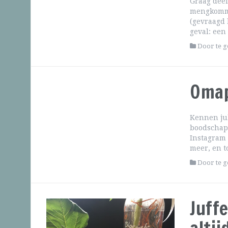
Graag deel
mengkommen
(gevraagd 
geval: een
Door te 
Omap
Kennen jul
boodschap 
Instagram 
meer, en t
Door te 
Juff