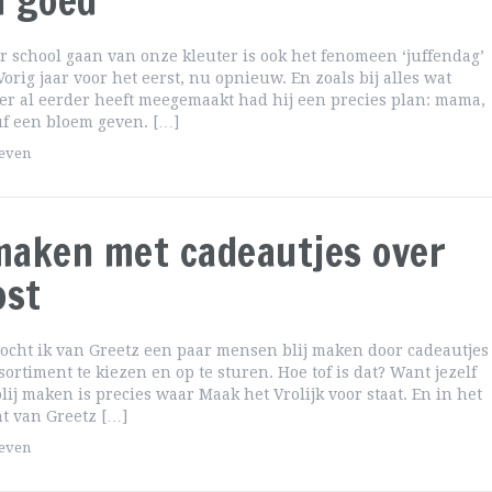
d goed
ar school gaan van onze kleuter is ook het fenomeen ‘juffendag’
orig jaar voor het eerst, nu opnieuw. En zoals bij alles wat
er al eerder heeft meegemaakt had hij een precies plan: mama,
juf een bloem geven. […]
geven
 maken met cadeautjes over
ost
cht ik van Greetz een paar mensen blij maken door cadeautjes
sortiment te kiezen en op te sturen. Hoe tof is dat? Want jezelf
lij maken is precies waar Maak het Vrolijk voor staat. En in het
t van Greetz […]
geven