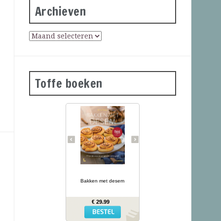
Archieven
Toffe boeken
Desembrood is
voedzaam, licht
verteerbaar, goed voor de
darmflora én superlekker.
In haar tweede prachtig
geïllustreerde bakboek
verklapt de Sloveense
Anita Sumer de geheimen
van het lekkere brood
van onze grootmoeders.
… lees meer
Ze maakt niet alleen
brood met het
Bakken met desem
desemdeeg, maar ook
zout en zoet gebak als
fougasse, naanbrood,
€ 29.99
hamburgerbroodjes,
kaneelbollen, wafels en
panettone. Naast de 77