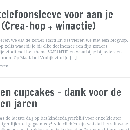
telefoonsleeve voor aan je
 (Crea-hop + winactie)
eren we dat de zomer start! En dat vieren we met een bloghop,
p zelfs waarbij je bij elke deelnemer een fijn zomers
tje vindt met het thema VAKANTIE én waarbij je bij iedereen
nnen. Op Maak het Vrolijk vind je […]
geven
en cupcakes – dank voor de
en jaren
s de laatste dag op het kinderdagverblijf voor onze kleuter.
eigenlijk snel gegaan zeg! Alle clichés zijn wat dat betreft waar.
jk mag je wat trakteren op je laatste dag. Iets met glitters moest