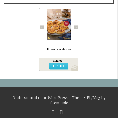
Desembrood is
voedzaam, licht
verteerbaar, goed voor de
darmflora én superlekker.
In haar tweede prachtig
geïllustreerde bakboek
verklapt de Sloveense
Anita Sumer de geheimen
van het lekkere brood
van onze grootmoeders.
… lees meer
Ze maakt niet alleen
brood met het
Bakken met desem
desemdeeg, maar ook
zout en zoet gebak als
fougasse, naanbrood,
€ 29.99
hamburgerbroodjes,
kaneelbollen, wafels en
panettone. Naast de 77
recepten vind je opnieuw
een uitgebreide inleiding
hoe je het deeg moet
opstarten en verder
verwerken, wat er fout
kan gaan en waar je het
mee kunt combineren.
Ondersteund door WordPress
|
Theme:
FlyMag
by
Themeisle.