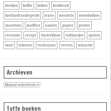
koekjes
koffie
koken
kookboek
koolhydraatbeperkt
lezen
meubels
moesbalkon
moestuin
muffins
naaien
papier
peuter
recensie
recept
Sinterklaas
Sofilantjes
spelen
taart
tekenen
verhuizen
verven
winactie
Archieven
Toffe boeken