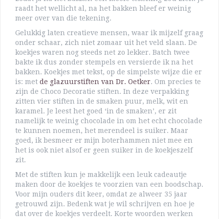
raadt het wellicht al, na het bakken bleef er weinig
meer over van die tekening.
Gelukkig laten creatieve mensen, waar ik mijzelf graag
onder schaar, zich niet zomaar uit het veld slaan. De
koekjes waren nog steeds net zo lekker. Batch twee
bakte ik dus zonder stempels en versierde ik na het
bakken. Koekjes met tekst, op de simpelste wijze die er
is: met
de glazuurstiften van Dr. Oetker
. Om precies te
zijn de Choco Decoratie stiften. In deze verpakking
zitten vier stiften in de smaken puur, melk, wit en
karamel. Je leest het goed ‘in de smaken’, er zit
namelijk te weinig chocolade in om het echt chocolade
te kunnen noemen, het merendeel is suiker. Maar
goed, ik besmeer er mijn boterhammen niet mee en
het is ook niet alsof er geen suiker in de koekjeszelf
zit.
Met de stiften kun je makkelijk een leuk cadeautje
maken door de koekjes te voorzien van een boodschap.
Voor mijn ouders dit keer, omdat ze alweer 35 jaar
getrouwd zijn. Bedenk wat je wil schrijven en hoe je
dat over de koekjes verdeelt. Korte woorden werken