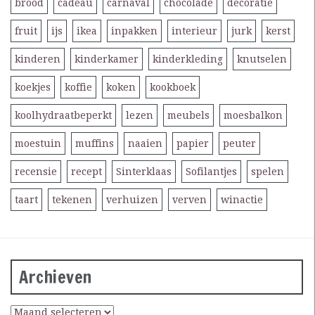
brood
cadeau
carnaval
chocolade
decoratie
fruit
ijs
ikea
inpakken
interieur
jurk
kerst
kinderen
kinderkamer
kinderkleding
knutselen
koekjes
koffie
koken
kookboek
koolhydraatbeperkt
lezen
meubels
moesbalkon
moestuin
muffins
naaien
papier
peuter
recensie
recept
Sinterklaas
Sofilantjes
spelen
taart
tekenen
verhuizen
verven
winactie
Archieven