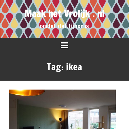
Maak het Vrolijk . nl
omdat dat fijner is
Tag:
ikea