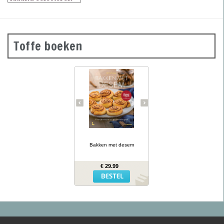
Toffe boeken
Desembrood is
voedzaam, licht
verteerbaar, goed voor de
darmflora én superlekker.
In haar tweede prachtig
geïllustreerde bakboek
verklapt de Sloveense
Anita Sumer de geheimen
van het lekkere brood
van onze grootmoeders.
… lees meer
Ze maakt niet alleen
brood met het
Bakken met desem
desemdeeg, maar ook
zout en zoet gebak als
fougasse, naanbrood,
€ 29.99
hamburgerbroodjes,
kaneelbollen, wafels en
panettone. Naast de 77
recepten vind je opnieuw
een uitgebreide inleiding
hoe je het deeg moet
opstarten en verder
verwerken, wat er fout
kan gaan en waar je het