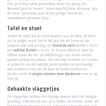
een gezellige plek geworden, waar hij graag zit.
Meestal gaat ie ‘lezen’, soms mag hij daar kleuren. Als
de deur openstaat kan ik het plekje vanuit de
woonkamer gewoon zien.
Tafel en stoel
Zowel de tafel als de stoel komen van de Ikea. Ik weet
het is geijkt, maar het is bij ons om de hoek en de
prijzen zijn ook prettig. De
Sundvik stoel
kostte € 14,95,
het
tafeltje Kritter
€ 19,95. Ze horen officieel niet bij
elkaar maar de zit- en tafelhoogte van beide series
passen prima bij elkaar. Het stoeltje hadden we eerder
al gekocht, en dit tafeltje paste perfect in het hoekje
dat ontstond toen we de kast de hoek inschoven.
Eerder zette ik
negen stoelen voor kinderen
voor je op
een rij.
Gehaakte vlaggetjes
De vlaggetjes maken het hoekje samen met het lampje
gezellig. Zelf ben ik niet zo’n haker en breier, maar dit