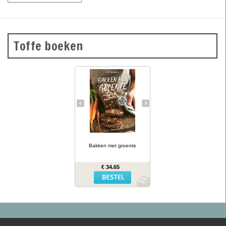
Toffe boeken
Groene
courgettebaguettes,
wortelbroodjes en
roggecrackers met
knolselderij: wanneer je
groente in het deeg doet,
krijg je mals en kleurrijk
brood dat ook nog eens
gezonder is dan gewoon
brood. In Bakken met
… lees meer
groente presenteert
kookboekenauteur en
Bakken met groente
diëtiste Lina Wallentinson
meer dan 50 eenvoudige
recepten (waarvan vele
€ 34.65
glutenvrij) voor broden,
bolletjes, baguettes,
crackers en zoete
broodjes – allemaal met
groente erin. Het resultaat
is niet alleen heerlijk,
maar biedt ook extra
voedingswaarde!