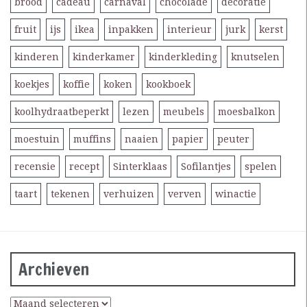
brood
cadeau
carnaval
chocolade
decoratie
fruit
ijs
ikea
inpakken
interieur
jurk
kerst
kinderen
kinderkamer
kinderkleding
knutselen
koekjes
koffie
koken
kookboek
koolhydraatbeperkt
lezen
meubels
moesbalkon
moestuin
muffins
naaien
papier
peuter
recensie
recept
Sinterklaas
Sofilantjes
spelen
taart
tekenen
verhuizen
verven
winactie
Archieven