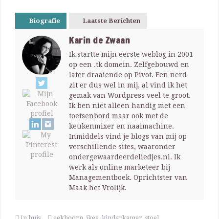
Biografie
Laatste Berichten
Karin de Zwaan
Ik startte mijn eerste weblog in 2001
op een .tk domein. Zelfgebouwd en
later draaiende op Pivot. Een nerd
zit er dus wel in mij, al vind ik het
gemak van Wordpress veel te groot.
Ik ben niet alleen handig met een
toetsenbord maar ook met de
keukenmixer en naaimachine.
Inmiddels vind je blogs van mij op
verschillende sites, waaronder
ondergewaardeerdeliedjes.nl. Ik
werk als online marketeer bij
Managementboek. Oprichtster van
Maak het Vrolijk.
In huis
eekhoorn
,
ikea
,
kinderkamer
,
stoel