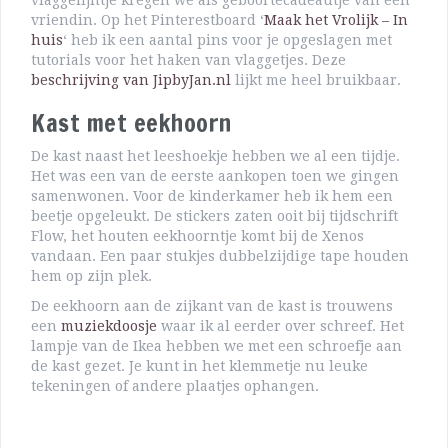
vlaggelijntje kregen we als geboortecadeautje van een
vriendin. Op het Pinterestboard ‘
Maak het Vrolijk – In
huis
‘ heb ik een aantal pins voor je opgeslagen met
tutorials voor het haken van vlaggetjes. Deze
beschrijving van JipbyJan.nl
lijkt me heel bruikbaar.
Kast met eekhoorn
De kast naast het leeshoekje hebben we al een tijdje.
Het was een van de eerste aankopen toen we gingen
samenwonen. Voor de kinderkamer heb ik hem een
beetje opgeleukt. De stickers zaten ooit bij tijdschrift
Flow, het houten eekhoorntje komt bij de Xenos
vandaan. Een paar stukjes dubbelzijdige tape houden
hem op zijn plek.
De eekhoorn aan de zijkant van de kast is trouwens
een
muziekdoosje
waar ik al eerder over schreef. Het
lampje van de Ikea hebben we met een schroefje aan
de kast gezet. Je kunt in het klemmetje nu leuke
tekeningen of andere plaatjes ophangen.