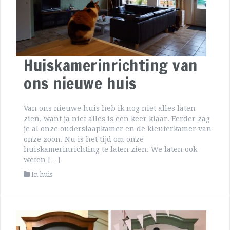
Huiskamerinrichting van
ons nieuwe huis
Van ons nieuwe huis heb ik nog niet alles laten
zien, want ja niet alles is een keer klaar. Eerder zag
je al onze ouderslaapkamer en de kleuterkamer van
onze zoon. Nu is het tijd om onze
huiskamerinrichting te laten zien. We laten ook
weten […]
In huis