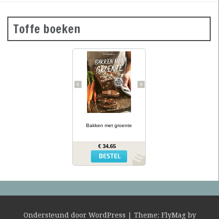
Toffe boeken
Groene
courgettebaguettes,
wortelbroodjes en
roggecrackers met
knolselderij: wanneer je
groente in het deeg doet,
krijg je mals en kleurrijk
brood dat ook nog eens
gezonder is dan gewoon
brood. In Bakken met
… lees meer
groente presenteert
kookboekenauteur en
Bakken met groente
diëtiste Lina Wallentinson
meer dan 50 eenvoudige
recepten (waarvan vele
€ 34.65
glutenvrij) voor broden,
bolletjes, baguettes,
crackers en zoete
broodjes – allemaal met
groente erin. Het resultaat
is niet alleen heerlijk,
maar biedt ook extra
voedingswaarde!
Ondersteund door WordPress
|
Theme:
FlyMag
by