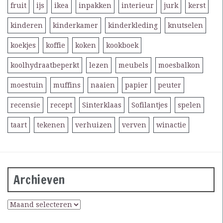
fruit
ijs
ikea
inpakken
interieur
jurk
kerst
kinderen
kinderkamer
kinderkleding
knutselen
koekjes
koffie
koken
kookboek
koolhydraatbeperkt
lezen
meubels
moesbalkon
moestuin
muffins
naaien
papier
peuter
recensie
recept
Sinterklaas
Sofilantjes
spelen
taart
tekenen
verhuizen
verven
winactie
Archieven