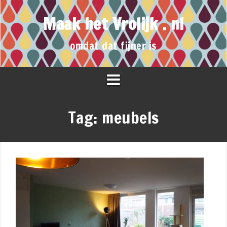
Maak het Vrolijk . nl
omdat dat fijner is
Tag:
meubels