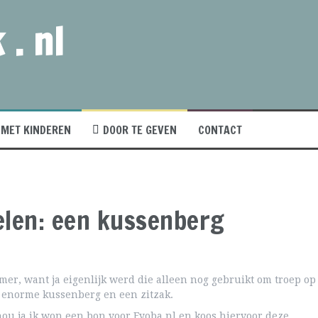
 . nl
MET KINDEREN
DOOR TE GEVEN
CONTACT
elen: een kussenberg
mer, want ja eigenlijk werd die alleen nog gebruikt om troep op
 enorme kussenberg en een zitzak.
nou ja ik won een bon voor Eyoba.nl en koos hiervoor deze