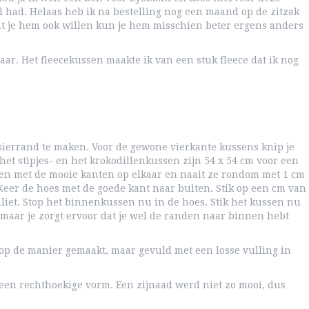
al had. Helaas heb ik na bestelling nog een maand op de zitzak
t je hem ook willen kun je hem misschien beter ergens anders
jaar. Het fleecekussen maakte ik van een stuk fleece dat ik nog
sierrand te maken. Voor de gewone vierkante kussens knip je
het stipjes- en het krokodillenkussen zijn 54 x 54 cm voor een
ppen met de mooie kanten op elkaar en naait ze rondom met 1 cm
eer de hoes met de goede kant naar buiten. Stik op een cm van
nliet. Stop het binnenkussen nu in de hoes. Stik het kussen nu
 maar je zorgt ervoor dat je wel de randen naar binnen hebt
op de manier gemaakt, maar gevuld met een losse vulling in
n een rechthoekige vorm. Een zijnaad werd niet zo mooi, dus