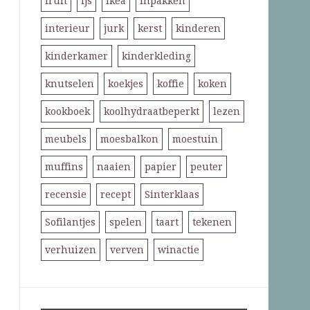
fruit
ijs
ikea
inpakken
interieur
jurk
kerst
kinderen
kinderkamer
kinderkleding
knutselen
koekjes
koffie
koken
kookboek
koolhydraatbeperkt
lezen
meubels
moesbalkon
moestuin
muffins
naaien
papier
peuter
recensie
recept
Sinterklaas
Sofilantjes
spelen
taart
tekenen
verhuizen
verven
winactie