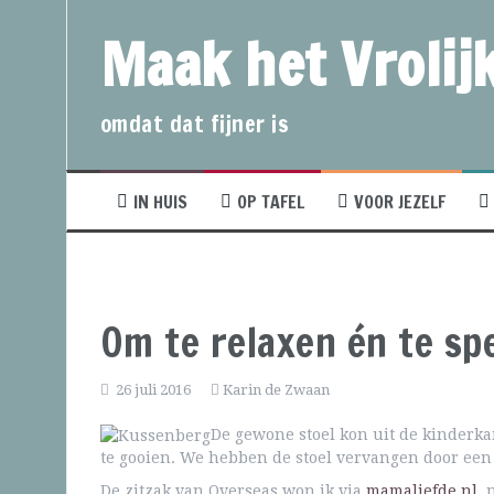
Maak het Vrolijk
omdat dat fijner is
IN HUIS
OP TAFEL
VOOR JEZELF
Om te relaxen én te sp
26 juli 2016
Karin de Zwaan
De gewone stoel kon uit de kinderka
te gooien. We hebben de stoel vervangen door een
De zitzak van Overseas won ik via
mamaliefde.nl
, 