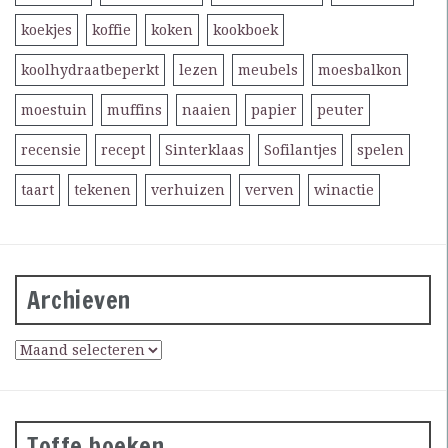
koekjes
koffie
koken
kookboek
koolhydraatbeperkt
lezen
meubels
moesbalkon
moestuin
muffins
naaien
papier
peuter
recensie
recept
Sinterklaas
Sofilantjes
spelen
taart
tekenen
verhuizen
verven
winactie
Archieven
Toffe boeken