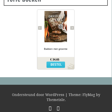
Groene
courgettebaguettes,
wortelbroodjes en
roggecrackers met
knolselderij: wanneer je
groente in het deeg doet,
krijg je mals en kleurrijk
brood dat ook nog eens
gezonder is dan gewoon
brood. In Bakken met
… lees meer
groente presenteert
kookboekenauteur en
Bakken met groente
diëtiste Lina Wallentinson
meer dan 50 eenvoudige
recepten (waarvan vele
€ 34.65
glutenvrij) voor broden,
bolletjes, baguettes,
crackers en zoete
broodjes – allemaal met
groente erin. Het resultaat
is niet alleen heerlijk,
maar biedt ook extra
voedingswaarde!
Ondersteund door WordPress
|
Theme:
FlyMag
by
Themeisle.