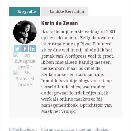
Biografie
Laatste Berichten
Karin de Zwaan
Ik startte mijn eerste weblog in 2001
op een .tk domein. Zelfgebouwd en
later draaiende op Pivot. Een nerd
zit er dus wel in mij, al vind ik het
gemak van Wordpress veel te groot.
Ik ben niet alleen handig met een
toetsenbord maar ook met de
keukenmixer en naaimachine.
Inmiddels vind je blogs van mij op
verschillende sites, waaronder
ondergewaardeerdeliedjes.nl. Ik
werk als online marketeer bij
Managementboek. Oprichtster van
Maak het Vrolijk.
Met kinderen
bramen
,
fruit
,
ijs
,
moestuin
,
plukken