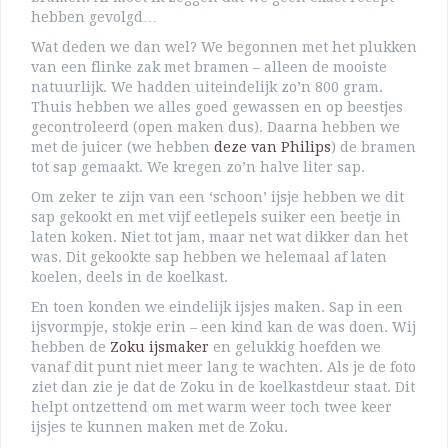
hebben gevolgd…
Wat deden we dan wel? We begonnen met het plukken
van een flinke zak met bramen – alleen de mooiste
natuurlijk. We hadden uiteindelijk zo’n 800 gram.
Thuis hebben we alles goed gewassen en op beestjes
gecontroleerd (open maken dus). Daarna hebben we
met de juicer (we hebben
deze van Philips
) de bramen
tot sap gemaakt. We kregen zo’n halve liter sap.
Om zeker te zijn van een ‘schoon’ ijsje hebben we dit
sap gekookt en met vijf eetlepels suiker een beetje in
laten koken. Niet tot jam, maar net wat dikker dan het
was. Dit gekookte sap hebben we helemaal af laten
koelen, deels in de koelkast.
En toen konden we eindelijk ijsjes maken. Sap in een
ijsvormpje, stokje erin – een kind kan de was doen. Wij
hebben de
Zoku ijsmaker
en gelukkig hoefden we
vanaf dit punt niet meer lang te wachten. Als je de foto
ziet dan zie je dat de Zoku in de koelkastdeur staat. Dit
helpt ontzettend om met warm weer toch twee keer
ijsjes te kunnen maken met de Zoku.