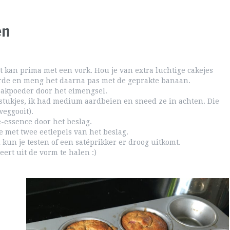
en
 kan prima met een vork. Hou je van extra luchtige cakejes
arde en meng het daarna pas met de geprakte banaan.
akpoeder door het eimengsel.
 stukjes, ik had medium aardbeien en sneed ze in achten. Die
weggooit).
e-essence door het beslag.
e met twee eetlepels van het beslag.
kun je testen of een satéprikker er droog uitkomt.
eert uit de vorm te halen :)