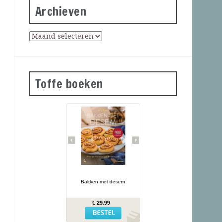
Archieven
Toffe boeken
Desembrood is
voedzaam, licht
verteerbaar, goed voor de
darmflora én superlekker.
In haar tweede prachtig
geïllustreerde bakboek
verklapt de Sloveense
Anita Sumer de geheimen
van het lekkere brood
van onze grootmoeders.
… lees meer
Ze maakt niet alleen
brood met het
Bakken met desem
desemdeeg, maar ook
zout en zoet gebak als
fougasse, naanbrood,
€ 29.99
hamburgerbroodjes,
kaneelbollen, wafels en
panettone. Naast de 77