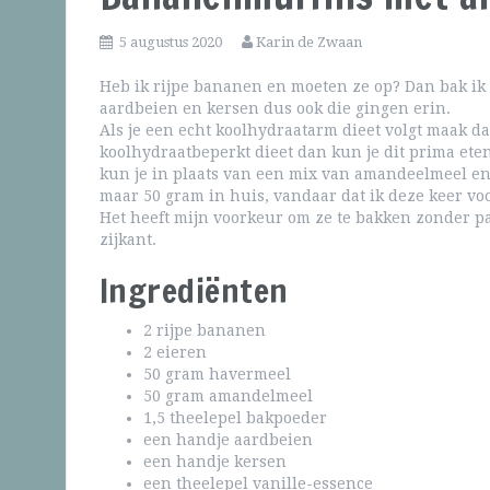
5 augustus 2020
Karin de Zwaan
Heb ik rijpe bananen en moeten ze op? Dan bak ik
aardbeien en kersen dus ook die gingen erin.
Als je een echt koolhydraatarm dieet volgt maak d
koolhydraatbeperkt dieet dan kun je dit prima eten
kun je in plaats van een mix van amandeelmeel e
maar 50 gram in huis, vandaar dat ik deze keer voo
Het heeft mijn voorkeur om ze te bakken zonder pa
zijkant.
Ingrediënten
2 rijpe bananen
2 eieren
50 gram havermeel
50 gram amandelmeel
1,5 theelepel bakpoeder
een handje aardbeien
een handje kersen
een theelepel vanille-essence