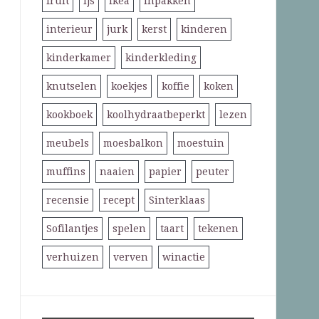
fruit
ijs
ikea
inpakken
interieur
jurk
kerst
kinderen
kinderkamer
kinderkleding
knutselen
koekjes
koffie
koken
kookboek
koolhydraatbeperkt
lezen
meubels
moesbalkon
moestuin
muffins
naaien
papier
peuter
recensie
recept
Sinterklaas
Sofilantjes
spelen
taart
tekenen
verhuizen
verven
winactie