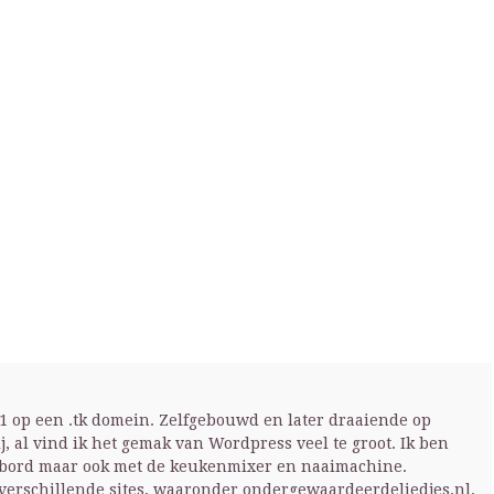
001 op een .tk domein. Zelfgebouwd en later draaiende op
ij, al vind ik het gemak van Wordpress veel te groot. Ik ben
enbord maar ook met de keukenmixer en naaimachine.
 verschillende sites, waaronder ondergewaardeerdeliedjes.nl.