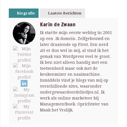
Biografie
Laatste Berichten
Karin de Zwaan
Ik startte mijn eerste weblog in 2001
op een .tk domein. Zelfgebouwd en
later draaiende op Pivot. Een nerd
zit er dus wel in mij, al vind ik het
gemak van Wordpress veel te groot.
Ik ben niet alleen handig met een
toetsenbord maar ook met de
keukenmixer en naaimachine.
Inmiddels vind je blogs van mij op
verschillende sites, waaronder
ondergewaardeerdeliedjes.nl. Ik
werk als online marketeer bij
Managementboek. Oprichtster van
Maak het Vrolijk.