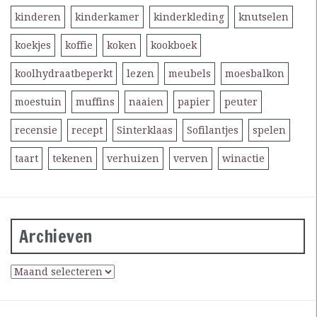
kinderen
kinderkamer
kinderkleding
knutselen
koekjes
koffie
koken
kookboek
koolhydraatbeperkt
lezen
meubels
moesbalkon
moestuin
muffins
naaien
papier
peuter
recensie
recept
Sinterklaas
Sofilantjes
spelen
taart
tekenen
verhuizen
verven
winactie
Archieven