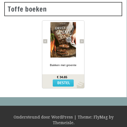
Toffe boeken
Groene
courgettebaguettes,
wortelbroodjes en
roggecrackers met
knolselderij: wanneer je
groente in het deeg doet,
krijg je mals en kleurrijk
brood dat ook nog eens
gezonder is dan gewoon
brood. In Bakken met
… lees meer
groente presenteert
kookboekenauteur en
Bakken met groente
diëtiste Lina Wallentinson
meer dan 50 eenvoudige
recepten (waarvan vele
€ 34.65
glutenvrij) voor broden,
bolletjes, baguettes,
crackers en zoete
broodjes – allemaal met
groente erin. Het resultaat
is niet alleen heerlijk,
maar biedt ook extra
voedingswaarde!
Ondersteund door WordPress
|
Theme:
FlyMag
by
Themeisle.