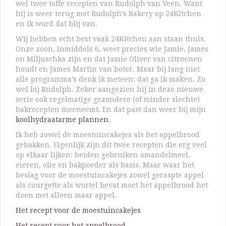
wel twee toffe recepten van Rudolph van Veen. Want
hij is weer terug met Rudolph’s Bakery op 24Kitchen
en ik word dat blij van.
Wij hebben echt best vaak 24Kitchen aan staan thuis.
Onze zoon, inmiddels 6, weet precies wie Jamie, James
en Miljuschka zijn en dat Jamie Oliver van citroenen
houdt en James Martin van boter. Maar bij lang niet
alle programma’s denk ik meteen: dat ga ik maken. Zo
wel bij Rudolph. Zeker aangezien hij in deze nieuwe
serie ook regelmatige gezondere (of minder slechte)
bakrecepten meeneemt. En dat past dan weer bij mijn
koolhydraatarme plannen
.
Ik heb zowel de moestuincakejes als het appelbrood
gebakken. Eigenlijk zijn dit twee recepten die erg veel
op elkaar lijken: beiden gebruiken amandelmeel,
eieren, olie en bakpoeder als basis. Maar waar het
beslag voor de moestuincakejes zowel geraspte appel
als courgette als wortel bevat moet het appelbrood het
doen met alleen maar appel.
Het recept voor de moestuincakejes
Het recept voor het appelbrood