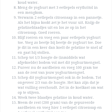
koud water.
Meng de yoghurt met 3 eetlepels erythritol in
een mengkom.
Verwarm 2 eetlepels citroensap in een pannetje.
Als het bijna kookt zet je het vuur uit. Knijp de
gelatineblaadjes uit en los ze op in het
citroensap. Goed roeren.
Blijf roeren en voeg een paar eetlepels yoghurt
toe. Voeg zo beetje bij beetje de yoghurt toe. Doe
je dit in een keer dan koelt de gelatine te snel af
en gaat hij stollen.
Schep tot 1/3 hoogte de (inmiddels wat
afgekoelde) bodem vol met dit yoghurtmengsel.
Pureer nu de aardbeien en voeg 100 gram toe
aan de rest van jouw yoghurtmengsel.
Schep dit yoghurtmengsel ook in de bodem. Tot
ongeveer 2/3 van de hoogte. Het kan zijn dat je
wat vulling overhoudt. Zet in de koelkast om wat
op te stijven.
Week twee blaadjes gelatine in koud water.
Neem de rest (200 gram) van de gepureerde
aardbeien en voeg hier 1 eetlepel citroensap en