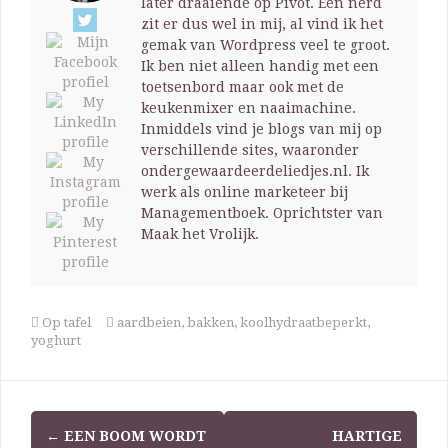
later draaiende op Pivot. Een nerd
zit er dus wel in mij, al vind ik het
gemak van Wordpress veel te groot.
Ik ben niet alleen handig met een
toetsenbord maar ook met de
keukenmixer en naaimachine.
Inmiddels vind je blogs van mij op
verschillende sites, waaronder
ondergewaardeerdeliedjes.nl. Ik
werk als online marketeer bij
Managementboek. Oprichtster van
Maak het Vrolijk.
Op tafel
aardbeien
,
bakken
,
koolhydraatbeperkt
,
yoghurt
←
EEN BOOM WORDT
HARTIGE