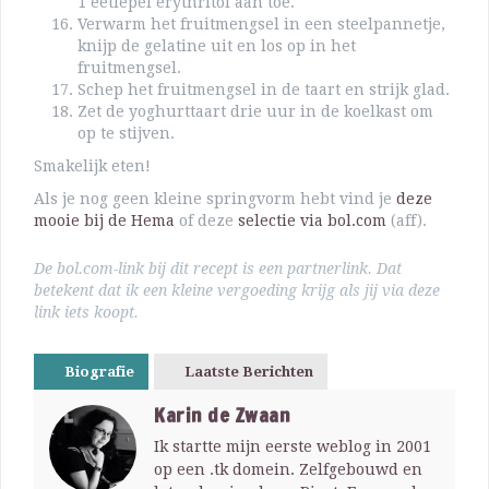
1 eetlepel erythritol aan toe.
Verwarm het fruitmengsel in een steelpannetje,
knijp de gelatine uit en los op in het
fruitmengsel.
Schep het fruitmengsel in de taart en strijk glad.
Zet de yoghurttaart drie uur in de koelkast om
op te stijven.
Smakelijk eten!
Als je nog geen kleine springvorm hebt vind je
deze
mooie bij de Hema
of deze
selectie via bol.com
(aff).
De bol.com-link bij dit recept is een partnerlink. Dat
betekent dat ik een kleine vergoeding krijg als jij via deze
link iets koopt.
Biografie
Laatste Berichten
Karin de Zwaan
Ik startte mijn eerste weblog in 2001
op een .tk domein. Zelfgebouwd en