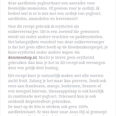
deze aardbeien yoghurttaart een aanrader voor
feestelijke momenten. Of gewoon voor je ontbijt, ik
bedoel wat is er is mis met een ontbijt van yoghurt,
aardbeien, amandelen en havermout?
Voor dit recept gebruik ik erythritol als
suikervervanger. Dit is een zoetstof die gewonnen
wordt uit onder andere vruchten en paddenstoelen.
Het belangrijkste voordeel van deze suikervervanger
is dat het geen effect heeft op de bloedsuikerspiegel. Je
kunt erythritol onder andere kopen via
denotenshop.nl
. Mocht je liever geen erythritol
gebruiken dan kun je het in dit recept ook vervangen
door een gelijk deel honing.
Het recept kunt je natuurlijk maken met alle soorten
zacht fruit. Zolang je het maar kan pureren. Denk ook
eens aan frambozen, mango, bosbessen, bramen of
een mengsel hiervan. Sinaasappelsap is ook heerlijk
in combinatie met yoghurt. Uiteraard kun je ook
ontdooid diepvriesfruit gebruiken.
De taart op de foto is stiekem ook geen 100%
aardbeientaart. Er was door onze zoon (6j) al gesnoept