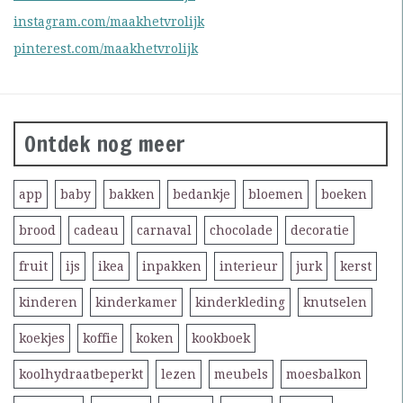
instagram.com/maakhetvrolijk
pinterest.com/maakhetvrolijk
Ontdek nog meer
app
baby
bakken
bedankje
bloemen
boeken
brood
cadeau
carnaval
chocolade
decoratie
fruit
ijs
ikea
inpakken
interieur
jurk
kerst
kinderen
kinderkamer
kinderkleding
knutselen
koekjes
koffie
koken
kookboek
koolhydraatbeperkt
lezen
meubels
moesbalkon