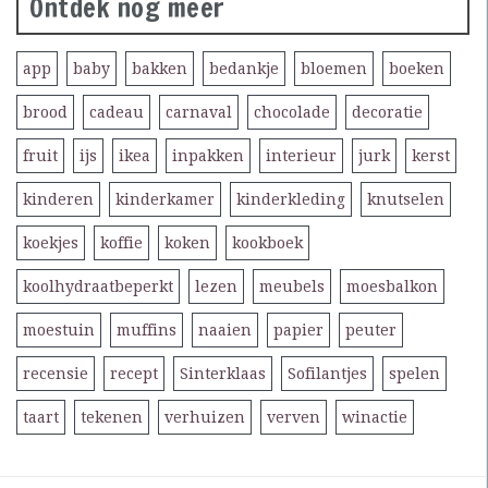
Ontdek nog meer
app
baby
bakken
bedankje
bloemen
boeken
brood
cadeau
carnaval
chocolade
decoratie
fruit
ijs
ikea
inpakken
interieur
jurk
kerst
kinderen
kinderkamer
kinderkleding
knutselen
koekjes
koffie
koken
kookboek
koolhydraatbeperkt
lezen
meubels
moesbalkon
moestuin
muffins
naaien
papier
peuter
recensie
recept
Sinterklaas
Sofilantjes
spelen
taart
tekenen
verhuizen
verven
winactie