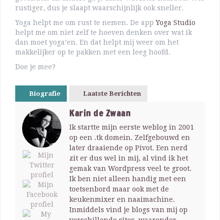
rustiger, dus je slaapt waarschijnlijk ook sneller.
Yoga helpt me om rust te nemen. De app
Yoga Studio
helpt me om niet zelf te hoeven denken over wat ik
dan moet yoga’en. En dat helpt mij weer om het
makkelijker op te pakken met een leeg hoofd.
Doe je mee?
Biografie
Laatste Berichten
Karin de Zwaan
Ik startte mijn eerste weblog in 2001
op een .tk domein. Zelfgebouwd en
later draaiende op Pivot. Een nerd
zit er dus wel in mij, al vind ik het
gemak van Wordpress veel te groot.
Ik ben niet alleen handig met een
toetsenbord maar ook met de
keukenmixer en naaimachine.
Inmiddels vind je blogs van mij op