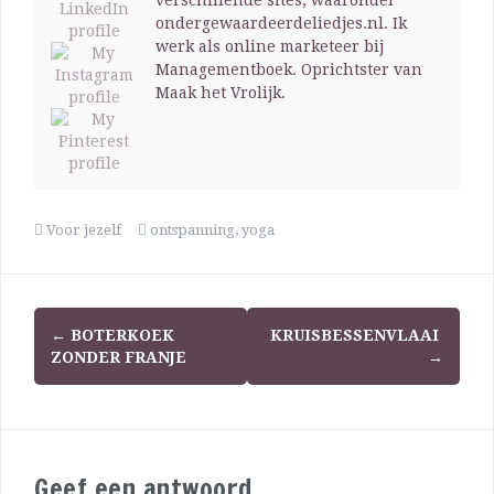
verschillende sites, waaronder
ondergewaardeerdeliedjes.nl. Ik
werk als online marketeer bij
Managementboek. Oprichtster van
Maak het Vrolijk.
Voor jezelf
ontspanning
,
yoga
←
BOTERKOEK
KRUISBESSENVLAAI
ZONDER FRANJE
→
Geef een antwoord