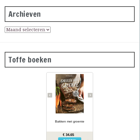
Archieven
Toffe boeken
Groene
courgettebaguettes,
wortelbroodjes en
roggecrackers met
knolselderij: wanneer je
groente in het deeg doet,
krijg je mals en kleurrijk
brood dat ook nog eens
gezonder is dan gewoon
brood. In Bakken met
… lees meer
groente presenteert
kookboekenauteur en
Bakken met groente
diëtiste Lina Wallentinson
meer dan 50 eenvoudige
recepten (waarvan vele
€ 34.65
glutenvrij) voor broden,