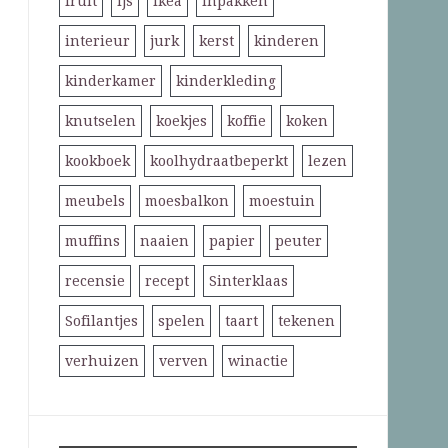
fruit
ijs
ikea
inpakken
interieur
jurk
kerst
kinderen
kinderkamer
kinderkleding
knutselen
koekjes
koffie
koken
kookboek
koolhydraatbeperkt
lezen
meubels
moesbalkon
moestuin
muffins
naaien
papier
peuter
recensie
recept
Sinterklaas
Sofilantjes
spelen
taart
tekenen
verhuizen
verven
winactie