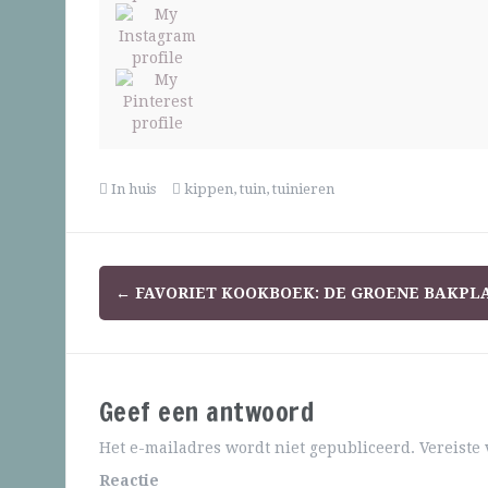
In huis
kippen
,
tuin
,
tuinieren
←
FAVORIET KOOKBOEK: DE GROENE BAKPL
Geef een antwoord
Het e-mailadres wordt niet gepubliceerd.
Vereiste
Reactie