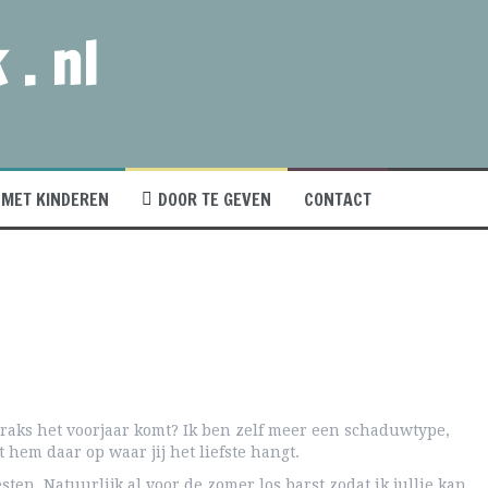
 . nl
MET KINDEREN
DOOR TE GEVEN
CONTACT
straks het voorjaar komt? Ik ben zelf meer een schaduwtype,
 hem daar op waar jij het liefste hangt.
en. Natuurlijk al voor de zomer los barst zodat ik jullie kan