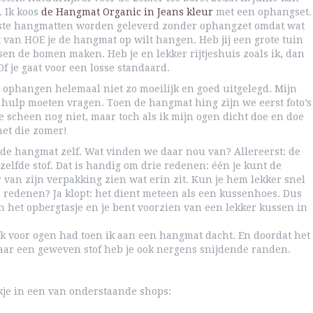
 Ik koos
de Hangmat Organic in Jeans kleur
met een ophangset.
eeste hangmatten worden geleverd zonder ophangzet omdat wat
van HOE je de hangmat op wilt hangen. Heb jij een grote tuin
en de bomen maken. Heb je en lekker rijtjeshuis zoals ik, dan
f je gaat voor een losse standaard.
s ophangen helemaal niet zo moeilijk en goed uitgelegd. Mijn
t hulp moeten vragen. Toen de hangmat hing zijn we eerst foto’s
 scheen nog niet, maar toch als ik mijn ogen dicht doe en doe
met die zomer!
e: de hangmat zelf. Wat vinden we daar nou van? Allereerst: de
elfde stof. Dat is handig om drie redenen: één je kunt de
an zijn verpakking zien wat erin zit. Kun je hem lekker snel
e redenen? Ja klopt: het dient meteen als een kussenhoes. Dus
in het opbergtasje en je bent voorzien van een lekker kussen in
 ik voor ogen had toen ik aan een hangmat dacht. En doordat het
ar een geweven stof heb je ook nergens snijdende randen.
kje in een van onderstaande shops: