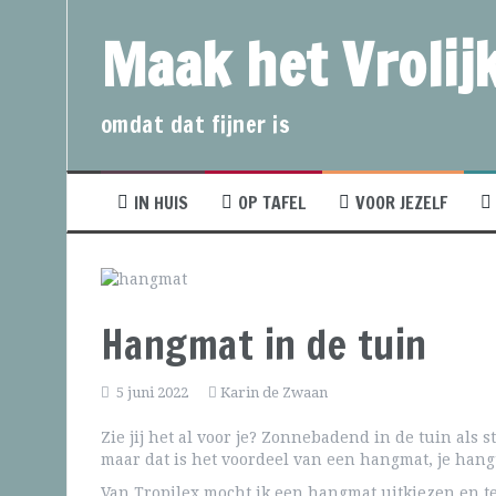
Maak het Vrolijk
omdat dat fijner is
IN HUIS
OP TAFEL
VOOR JEZELF
Hangmat in de tuin
5 juni 2022
Karin de Zwaan
Zie jij het al voor je? Zonnebadend in de tuin als 
maar dat is het voordeel van een hangmat, je hangt
Van Tropilex mocht ik een hangmat uitkiezen en test