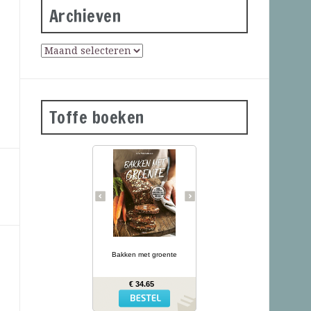
Archieven
Toffe boeken
Groene
courgettebaguettes,
wortelbroodjes en
roggecrackers met
knolselderij: wanneer je
groente in het deeg doet,
krijg je mals en kleurrijk
brood dat ook nog eens
gezonder is dan gewoon
brood. In Bakken met
… lees meer
groente presenteert
kookboekenauteur en
Bakken met groente
diëtiste Lina Wallentinson
meer dan 50 eenvoudige
recepten (waarvan vele
€ 34.65
glutenvrij) voor broden,
bolletjes, baguettes,
crackers en zoete