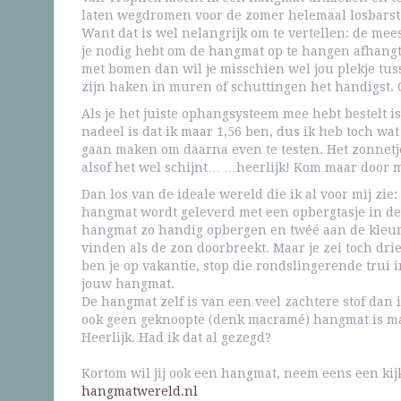
laten wegdromen voor de zomer helemaal losbarst.
Want dat is wel nelangrijk om te vertellen: de m
je nodig hebt om de hangmat op te hangen afhangt 
met bomen dan wil je misschien wel jou plekje tuss
zijn haken in muren of schuttingen het handigst. O
Als je het juiste ophangsysteem mee hebt bestelt i
nadeel is dat ik maar 1,56 ben, dus ik heb toch wa
gaan maken om daarna even te testen. Het zonnetje
alsof het wel schijnt… …heerlijk! Kom maar door 
Dan los van de ideale wereld die ik al voor mij zi
hangmat wordt geleverd met een opbergtasje in dez
hangmat zo handig opbergen en twéé aan de kleur v
vinden als de zon doorbreekt. Maar je zei toch dri
ben je op vakantie, stop die rondslingerende trui 
jouw hangmat.
De hangmat zelf is van een veel zachtere stof dan
ook geen geknoopte (denk macramé) hangmat is ma
Heerlijk. Had ik dat al gezegd?
Kortom wil jij ook een hangmat, neem eens een kij
hangmatwereld.nl