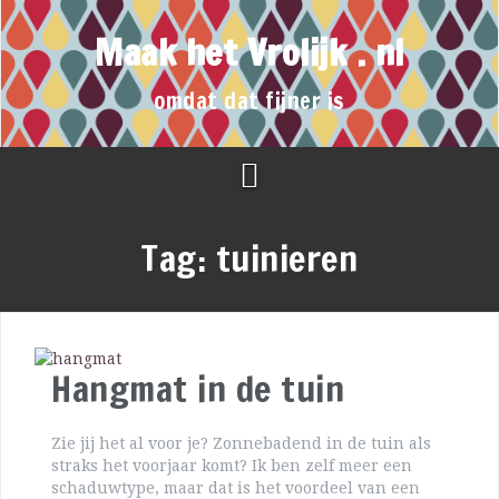
Maak het Vrolijk . nl
omdat dat fijner is
Tag:
tuinieren
Hangmat in de tuin
Zie jij het al voor je? Zonnebadend in de tuin als
straks het voorjaar komt? Ik ben zelf meer een
schaduwtype, maar dat is het voordeel van een