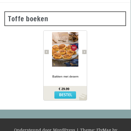
Toffe boeken
Desembrood is
voedzaam, licht
verteerbaar, goed voor de
darmflora én superlekker.
In haar tweede prachtig
geïllustreerde bakboek
verklapt de Sloveense
Anita Sumer de geheimen
van het lekkere brood
van onze grootmoeders.
… lees meer
Ze maakt niet alleen
brood met het
Bakken met desem
desemdeeg, maar ook
zout en zoet gebak als
fougasse, naanbrood,
€ 29.99
hamburgerbroodjes,
kaneelbollen, wafels en
panettone. Naast de 77
recepten vind je opnieuw
een uitgebreide inleiding
hoe je het deeg moet
opstarten en verder
verwerken, wat er fout
kan gaan en waar je het
mee kunt combineren.
Ondersteund door WordPress
|
Theme:
FlyMag
by