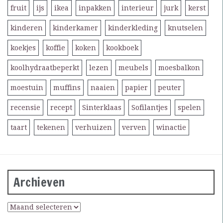
fruit
ijs
ikea
inpakken
interieur
jurk
kerst
kinderen
kinderkamer
kinderkleding
knutselen
koekjes
koffie
koken
kookboek
koolhydraatbeperkt
lezen
meubels
moesbalkon
moestuin
muffins
naaien
papier
peuter
recensie
recept
Sinterklaas
Sofilantjes
spelen
taart
tekenen
verhuizen
verven
winactie
Archieven