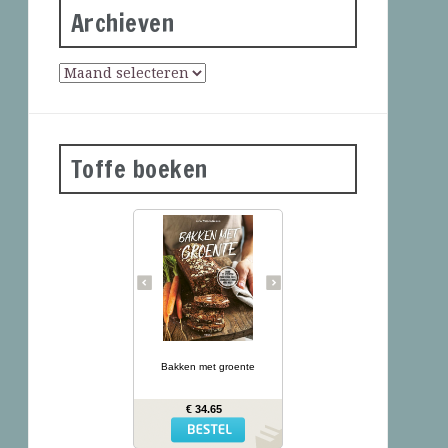
Archieven
Toffe boeken
Groene
courgettebaguettes,
wortelbroodjes en
roggecrackers met
knolselderij: wanneer je
groente in het deeg doet,
krijg je mals en kleurrijk
brood dat ook nog eens
gezonder is dan gewoon
brood. In Bakken met
… lees meer
groente presenteert
kookboekenauteur en
Bakken met groente
diëtiste Lina Wallentinson
meer dan 50 eenvoudige
recepten (waarvan vele
€ 34.65
glutenvrij) voor broden,
bolletjes, baguettes,
crackers en zoete