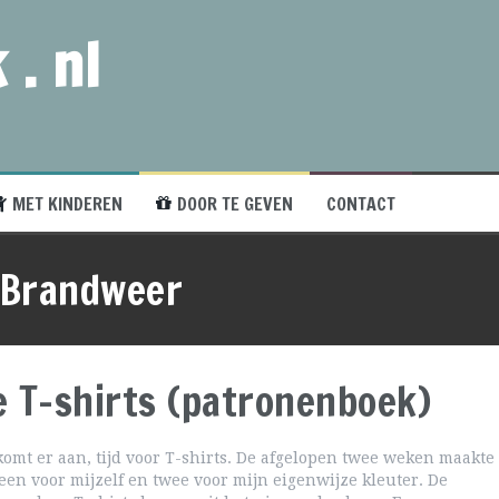
 . nl
MET KINDEREN
DOOR TE GEVEN
CONTACT
Brandweer
ve T-shirts (patronenboek)
omt er aan, tijd voor T-shirts. De afgelopen twee weken maakte
: een voor mijzelf en twee voor mijn eigenwijze kleuter. De