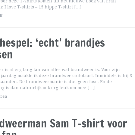
oor deze T-shirts komen uit het nieuwe boek van Fran
: I love T-shirts – 15 hippe T-shirt […]
lf
hespel: ‘echt’ brandjes
sen
r is al erg lang fan van alles wat brandweer is. Voor zijn
jaardag maakte ik deze brandweerautotaart. Inmiddels is hij 3
maanden. De brandweermanie is dus geen fase. En de
g is dan natuurlijk ook erg leuk om mee […]
eren
dweerman Sam T-shirt voor