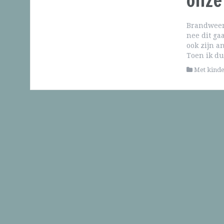
onze
Brandweer
nee dit gaa
ook zijn a
Toen ik du
Met kind