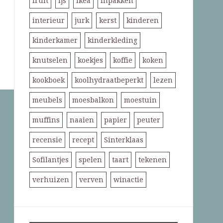
fruit
ijs
ikea
inpakken
interieur
jurk
kerst
kinderen
kinderkamer
kinderkleding
knutselen
koekjes
koffie
koken
kookboek
koolhydraatbeperkt
lezen
meubels
moesbalkon
moestuin
muffins
naaien
papier
peuter
recensie
recept
Sinterklaas
Sofilantjes
spelen
taart
tekenen
verhuizen
verven
winactie