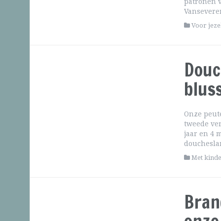
patronen v
Vanseveren
Voor jeze
Douc
blus
Onze peute
tweede ver
jaar en 4 
doucheslan
Met kind
Bran