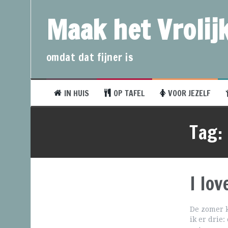
Maak het Vrolijk
omdat dat fijner is
IN HUIS
OP TAFEL
VOOR JEZELF
Tag:
I lo
De zomer k
ik er drie