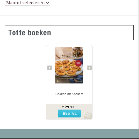
Toffe boeken
Desembrood is
voedzaam, licht
verteerbaar, goed voor de
darmflora én superlekker.
In haar tweede prachtig
geïllustreerde bakboek
verklapt de Sloveense
Anita Sumer de geheimen
van het lekkere brood
van onze grootmoeders.
… lees meer
Ze maakt niet alleen
brood met het
Bakken met desem
desemdeeg, maar ook
zout en zoet gebak als
fougasse, naanbrood,
€ 29.99
hamburgerbroodjes,
kaneelbollen, wafels en
panettone. Naast de 77
recepten vind je opnieuw
een uitgebreide inleiding
hoe je het deeg moet
opstarten en verder
verwerken, wat er fout