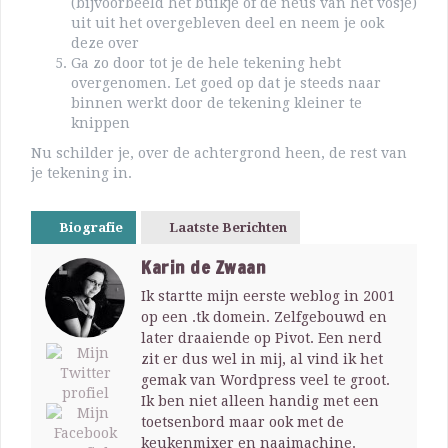
(bijvoorbeeld het buikje of de neus van het vosje)
uit uit het overgebleven deel en neem je ook
deze over
Ga zo door tot je de hele tekening hebt
overgenomen. Let goed op dat je steeds naar
binnen werkt door de tekening kleiner te
knippen
Nu schilder je, over de achtergrond heen, de rest van
je tekening in.
Biografie
Laatste Berichten
Karin de Zwaan
Ik startte mijn eerste weblog in 2001
op een .tk domein. Zelfgebouwd en
later draaiende op Pivot. Een nerd
zit er dus wel in mij, al vind ik het
gemak van Wordpress veel te groot.
Ik ben niet alleen handig met een
toetsenbord maar ook met de
keukenmixer en naaimachine.