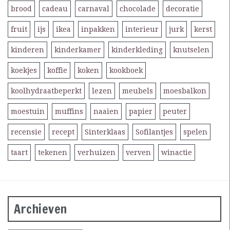
brood
cadeau
carnaval
chocolade
decoratie
fruit
ijs
ikea
inpakken
interieur
jurk
kerst
kinderen
kinderkamer
kinderkleding
knutselen
koekjes
koffie
koken
kookboek
koolhydraatbeperkt
lezen
meubels
moesbalkon
moestuin
muffins
naaien
papier
peuter
recensie
recept
Sinterklaas
Sofilantjes
spelen
taart
tekenen
verhuizen
verven
winactie
Archieven