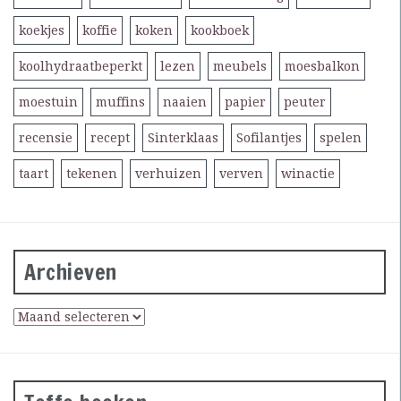
koekjes
koffie
koken
kookboek
koolhydraatbeperkt
lezen
meubels
moesbalkon
moestuin
muffins
naaien
papier
peuter
recensie
recept
Sinterklaas
Sofilantjes
spelen
taart
tekenen
verhuizen
verven
winactie
Archieven