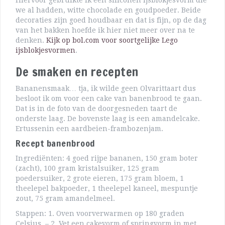
Hiervoor gebruikte ik een siliconen ijsblokjesvorm die
we al hadden, witte chocolade en goudpoeder. Beide
decoraties zijn goed houdbaar en dat is fijn, op de dag
van het bakken hoefde ik hier niet meer over na te
denken.
Kijk op bol.com voor soortgelijke Lego
ijsblokjesvormen
.
De smaken en recepten
Bananensmaak… tja, ik wilde geen Olvarittaart dus
besloot ik om voor een cake van banenbrood te gaan.
Dat is in de foto van de doorgesneden taart de
onderste laag. De bovenste laag is een amandelcake.
Ertussenin een aardbeien-frambozenjam.
Recept banenbrood
Ingrediënten: 4 goed rijpe bananen, 150 gram boter
(zacht), 100 gram kristalsuiker, 125 gram
poedersuiker, 2 grote eieren, 175 gram bloem, 1
theelepel bakpoeder, 1 theelepel kaneel, mespuntje
zout, 75 gram amandelmeel.
Stappen: 1. Oven voorverwarmen op 180 graden
Celsius. – 2. Vet een cakevorm of springvorm in met