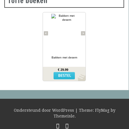
Toffe boeken
Desembrood is
voedzaam, licht
verteerbaar, goed voor de
darmflora én superlekker.
In haar tweede prachtig
geïllustreerde bakboek
verklapt de Sloveense
Anita Sumer de geheimen
van het lekkere brood
van onze grootmoeders.
… lees meer
Ze maakt niet alleen
brood met het
Bakken met desem
desemdeeg, maar ook
zout en zoet gebak als
fougasse, naanbrood,
€ 29.99
hamburgerbroodjes,
kaneelbollen, wafels en
panettone. Naast de 77
recepten vind je opnieuw
een uitgebreide inleiding
hoe je het deeg moet
opstarten en verder
verwerken, wat er fout
kan gaan en waar je het
mee kunt combineren.
Ondersteund door WordPress
|
Theme:
FlyMag
by
Themeisle.