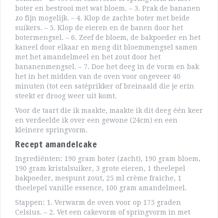
boter en bestrooi met wat bloem. – 3. Prak de bananen
zo fijn mogelijk. – 4. Klop de zachte boter met beide
suikers. – 5. Klop de eieren en de banen door het
botermengsel. – 6. Zeef de bloem, de bakpoeder en het
kaneel door elkaar en meng dit bloemmengsel samen
met het amandelmeel en het zout door het
bananenmengsel. – 7. Doe het deeg in de vorm en bak
het in het midden van de oven voor ongeveer 40
minuten (tot een satéprikker of breinaald die je erin
steekt er droog weer uit komt.
Voor de taart die ik maakte, maakte ik dit deeg één keer
en verdeelde ik over een gewone (24cm) en een
kleinere springvorm.
Recept amandelcake
Ingrediënten: 190 gram boter (zacht), 190 gram bloem,
190 gram kristalsuiker, 3 grote eieren, 1 theelepel
bakpoeder, mespunt zout, 25 ml crème fraiche, 1
theelepel vanille essence, 100 gram amandelmeel.
Stappen: 1. Verwarm de oven voor op 175 graden
Celsius. – 2. Vet een cakevorm of springvorm in met