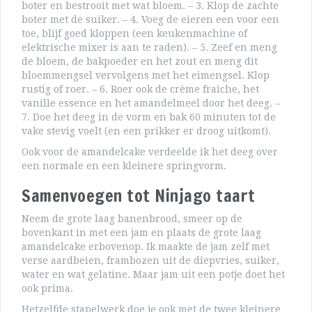
boter en bestrooit met wat bloem. – 3. Klop de zachte
boter met de suiker. – 4. Voeg de eieren een voor een
toe, blijf goed kloppen (een keukenmachine of
elektrische mixer is aan te raden). – 5. Zeef en meng
de bloem, de bakpoeder en het zout en meng dit
bloemmengsel vervolgens met het eimengsel. Klop
rustig of roer. – 6. Roer ook de crème fraiche, het
vanille essence en het amandelmeel door het deeg. –
7. Doe het deeg in de vorm en bak 60 minuten tot de
vake stevig voelt (en een prikker er droog uitkomt).
Ook voor de amandelcake verdeelde ik het deeg over
een normale en een kleinere springvorm.
Samenvoegen tot Ninjago taart
Neem de grote laag banenbrood, smeer op de
bovenkant in met een jam en plaats de grote laag
amandelcake erbovenop. Ik maakte de jam zelf met
verse aardbeien, frambozen uit de diepvries, suiker,
water en wat gelatine. Maar jam uit een potje doet het
ook prima.
Hetzelfde stapelwerk doe je ook met de twee kleinere