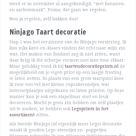
werd er in november al aangekondigd, “met bananen-
en aarbeismaak”. Prima, dat gaan we regelen.
Nou ja regelen, zelf bakken dus!
Ninjago Taart decoratie
Stap 1 was het verzinnen van de Ninjago versiering. Ik
kon niks kant-en-klaars vinden dat echt naar mijn zin
was. Het maken van fondant zag ik niet zitten, want
daar krijg ik die scherpe vormen niet mee voor elkaar.
Maar gelukkig vond ik bij
taartendecoratieprints.nl
de
mogelijkheid om je eigen print op een laagje frosting
te laten zetten. In plaats van een grote taartpunt koos
ik voor een vel met kleine cupcakerondjes, wat
internetplaatjes uitgekozen en laten printen. Op deze
manier kun je ook een stapelbaar snel en leuk
decoreren. Mocht je geen zin hebben om zelf plaatjes
uit te zoeken, ze hebben ook
Legoprints in het
assortiment
zitten.
Als tweede Ninjago (of eigenlijk meer Lego) decoratie
maakt ik gouden Lego-steentjes en -poppetjes.