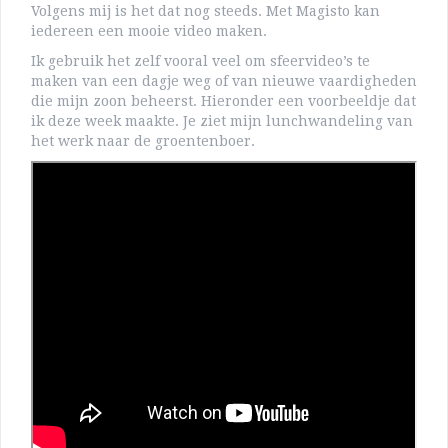
Volgens mij is het dat nog steeds. Met Magisto kan
iedereen een mooie video maken.
Ik gebruik het zelf vooral veel om sfeervideo’s te
maken van een dagje weg of van nieuwe vaardigheden
die mijn zoon beheerst. Hieronder een voorbeeldje dat
ik deze week maakte. Je ziet mijn lunchwandeling van
het werk naar de groentenboer.