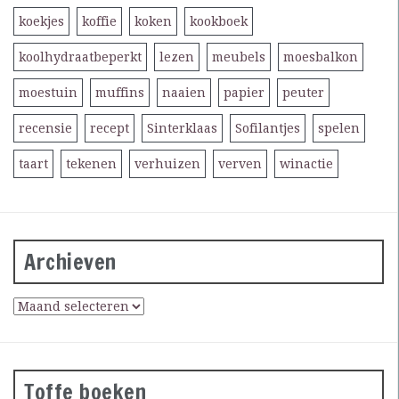
koekjes
koffie
koken
kookboek
koolhydraatbeperkt
lezen
meubels
moesbalkon
moestuin
muffins
naaien
papier
peuter
recensie
recept
Sinterklaas
Sofilantjes
spelen
taart
tekenen
verhuizen
verven
winactie
Archieven
Toffe boeken