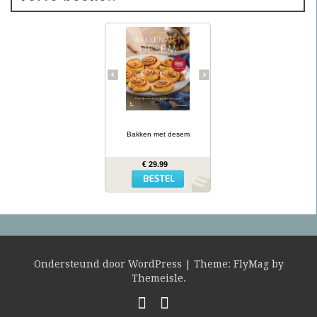
Desembrood is
voedzaam, licht
verteerbaar, goed voor de
darmflora én superlekker.
In haar tweede prachtig
geïllustreerde bakboek
verklapt de Sloveense
Anita Sumer de geheimen
van het lekkere brood
van onze grootmoeders.
… lees meer
Ze maakt niet alleen
brood met het
Bakken met desem
desemdeeg, maar ook
zout en zoet gebak als
fougasse, naanbrood,
€ 29.99
hamburgerbroodjes,
kaneelbollen, wafels en
panettone. Naast de 77
recepten vind je opnieuw
een uitgebreide inleiding
hoe je het deeg moet
opstarten en verder
verwerken, wat er fout
kan gaan en waar je het
mee kunt combineren.
Ondersteund door WordPress
|
Theme:
FlyMag
by
Themeisle.