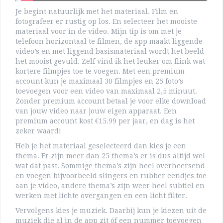
Je begint natuurlijk met het materiaal. Film en
fotografeer er rustig op los. En selecteer het mooiste
materiaal voor in de video. Mijn tip is om met je
telefoon horizontaal te filmen, de app maakt liggende
video’s en met liggend basismateriaal wordt het beeld
het mooist gevuld. Zelf vind ik het leuker om flink wat
kortere filmpjes toe te voegen. Met een premium
account kun je maximaal 30 filmpjes en 25 foto’s
toevoegen voor een video van maximaal 2,5 minuut.
Zonder premium account betaal je voor elke download
van jouw video naar jouw eigen apparaat. Een
premium account kost €15.99 per jaar, en dag is het
zeker waard!
Heb je het materiaal geselecteerd dan kies je een
thema. Er zijn meer dan 25 thema’s er is dus altijd wel
wat dat past. Sommige thema’s zijn heel overheersend
en voegen bijvoorbeeld slingers en rubber eendjes toe
aan je video, andere thema’s zijn weer heel subtiel en
werken met lichte overgangen en een licht filter.
Vervolgens kies je muziek. Daarbij kun je kiezen uit de
muziek die al in de app zit óf een nummer toevoegen