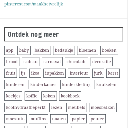
pinterest.com/maakhetvrolijk
Ontdek nog meer
app
baby
bakken
bedankje
bloemen
boeken
brood
cadeau
carnaval
chocolade
decoratie
fruit
ijs
ikea
inpakken
interieur
jurk
kerst
kinderen
kinderkamer
kinderkleding
knutselen
koekjes
koffie
koken
kookboek
koolhydraatbeperkt
lezen
meubels
moesbalkon
moestuin
muffins
naaien
papier
peuter