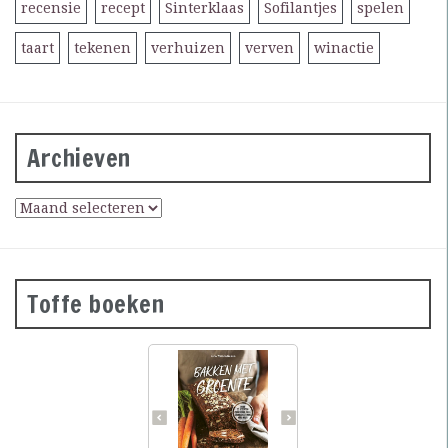
recensie
recept
Sinterklaas
Sofilantjes
spelen
taart
tekenen
verhuizen
verven
winactie
Archieven
Toffe boeken
Groene
courgettebaguettes,
wortelbroodjes en
roggecrackers met
knolselderij: wanneer je
groente in het deeg doet,
krijg je mals en kleurrijk
brood dat ook nog eens