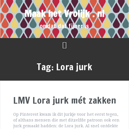
Maak het Vrolijk . nl
omdat dat fijner is
Tag:
Lora jurk
LMV Lora jurk mét zakken
Op Pinterest kwam ik dit jurkje voor het eerst tegen,
of althans mensen die met ditzelfde patroon ook een
jurk gemaakt hadden: de Lora jurk. Al snel ontdekte