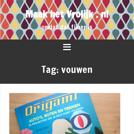
Maak het Vrolijk . nl
omdat dat fijner is
Tag:
vouwen