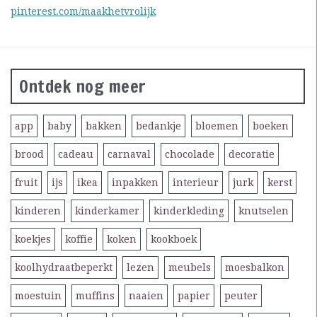
pinterest.com/maakhetvrolijk
Ontdek nog meer
app
baby
bakken
bedankje
bloemen
boeken
brood
cadeau
carnaval
chocolade
decoratie
fruit
ijs
ikea
inpakken
interieur
jurk
kerst
kinderen
kinderkamer
kinderkleding
knutselen
koekjes
koffie
koken
kookboek
koolhydraatbeperkt
lezen
meubels
moesbalkon
moestuin
muffins
naaien
papier
peuter