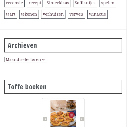
recensie
recept
Sinterklaas
Sofilantjes
spelen
taart
tekenen
verhuizen
verven
winactie
Archieven
Toffe boeken
Desembrood is
voedzaam, licht
verteerbaar, goed voor de
darmflora én superlekker.
In haar tweede prachtig
geïllustreerde bakboek
verklapt de Sloveense