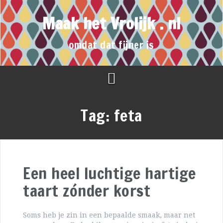
Maak het Vrolijk . nl
omdat dat fijner is
Tag:
feta
Een heel luchtige hartige
taart zónder korst
Soms heb je zin in een bepaalde smaak, maar net