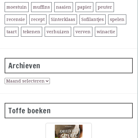
moestuin
muffins
naaien
papier
peuter
recensie
recept
Sinterklaas
Sofilantjes
spelen
taart
tekenen
verhuizen
verven
winactie
Archieven
Toffe boeken
Groene
courgettebaguettes,
wortelbroodjes en