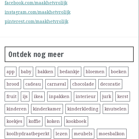
facebook.com/maakhetvrolijk
instagram.com/maakhetvrolijk
pinterest.com/maakhetvrolijk
Ontdek nog meer
app
baby
bakken
bedankje
bloemen
boeken
brood
cadeau
carnaval
chocolade
decoratie
fruit
ijs
ikea
inpakken
interieur
jurk
kerst
kinderen
kinderkamer
kinderkleding
knutselen
koekjes
koffie
koken
kookboek
koolhydraatbeperkt
lezen
meubels
moesbalkon