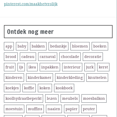
pinterest.com/maakhetvrolijk
Ontdek nog meer
app
baby
bakken
bedankje
bloemen
boeken
brood
cadeau
carnaval
chocolade
decoratie
fruit
ijs
ikea
inpakken
interieur
jurk
kerst
kinderen
kinderkamer
kinderkleding
knutselen
koekjes
koffie
koken
kookboek
koolhydraatbeperkt
lezen
meubels
moesbalkon
moestuin
muffins
naaien
papier
peuter