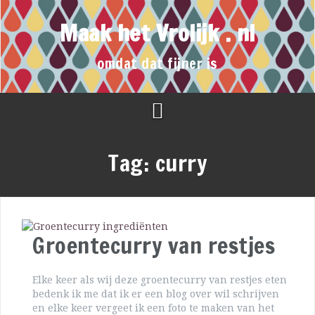
Maak het Vrolijk . nl
omdat dat fijner is
Tag:
curry
Groentecurry van restjes
Elke keer als wij deze groentecurry van restjes eten
bedenk ik me dat ik er een blog over wil schrijven
en elke keer vergeet ik een foto te maken van het