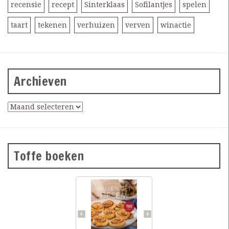
recensie
recept
Sinterklaas
Sofilantjes
spelen
taart
tekenen
verhuizen
verven
winactie
Archieven
Toffe boeken
Desembrood is
voedzaam, licht
verteerbaar, goed voor de
darmflora én superlekker.
In haar tweede prachtig
geïllustreerde bakboek
verklapt de Sloveense