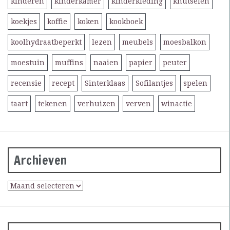
kinderen
kinderkamer
kinderkleding
knutselen
koekjes
koffie
koken
kookboek
koolhydraatbeperkt
lezen
meubels
moesbalkon
moestuin
muffins
naaien
papier
peuter
recensie
recept
Sinterklaas
Sofilantjes
spelen
taart
tekenen
verhuizen
verven
winactie
Archieven