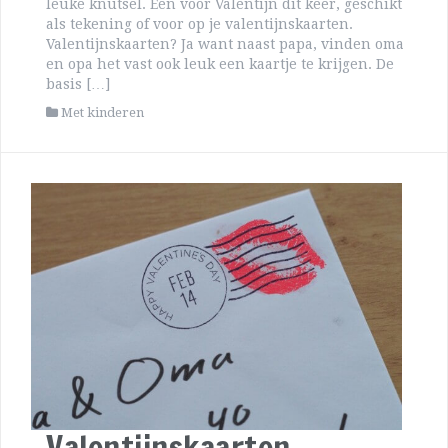
leuke knutsel. Een voor Valentijn dit keer, geschikt
als tekening of voor op je valentijnskaarten.
Valentijnskaarten? Ja want naast papa, vinden oma
en opa het vast ook leuk een kaartje te krijgen. De
basis […]
Met kinderen
Valentijnskaarten