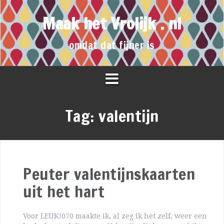
Maak het Vrolijk . nl
omdat dat fijner is
Tag:
valentijn
Peuter valentijnskaarten
uit het hart
Voor LEUK!070 maakte ik, al zeg ik het zelf, weer een