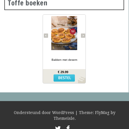
Toffe boeken
Desembrood is
voedzaam, licht
verteerbaar, goed voor de
darmflora én superlekker.
In haar tweede prachtig
geïllustreerde bakboek
verklapt de Sloveense
Anita Sumer de geheimen
van het lekkere brood
van onze grootmoeders.
… lees meer
Ze maakt niet alleen
brood met het
Bakken met desem
desemdeeg, maar ook
zout en zoet gebak als
fougasse, naanbrood,
€ 29.99
hamburgerbroodjes,
kaneelbollen, wafels en
panettone. Naast de 77
recepten vind je opnieuw
een uitgebreide inleiding
hoe je het deeg moet
opstarten en verder
verwerken, wat er fout
kan gaan en waar je het
mee kunt combineren.
Ondersteund door WordPress
|
Theme:
FlyMag
by
Themeisle.