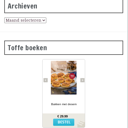
Archieven
Toffe boeken
Desembrood is
voedzaam, licht
verteerbaar, goed voor de
darmflora én superlekker.
In haar tweede prachtig
geïllustreerde bakboek
verklapt de Sloveense
Anita Sumer de geheimen
van het lekkere brood
van onze grootmoeders.
… lees meer
Ze maakt niet alleen
brood met het
Bakken met desem
desemdeeg, maar ook
zout en zoet gebak als
fougasse, naanbrood,
€ 29.99
hamburgerbroodjes,
kaneelbollen, wafels en
panettone. Naast de 77