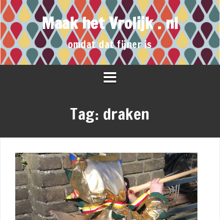
Maak het Vrolijk . nl
omdat dat fijner is
Tag:
draken