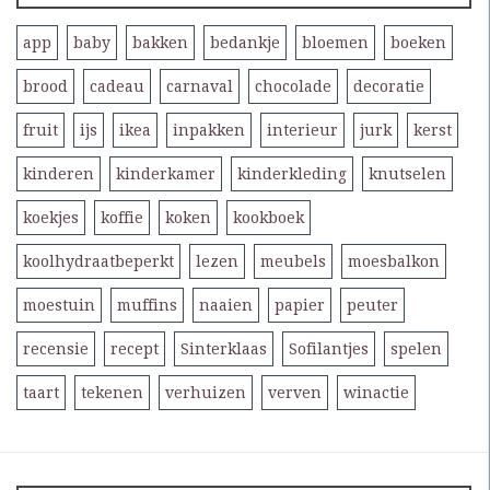
app
baby
bakken
bedankje
bloemen
boeken
brood
cadeau
carnaval
chocolade
decoratie
fruit
ijs
ikea
inpakken
interieur
jurk
kerst
kinderen
kinderkamer
kinderkleding
knutselen
koekjes
koffie
koken
kookboek
koolhydraatbeperkt
lezen
meubels
moesbalkon
moestuin
muffins
naaien
papier
peuter
recensie
recept
Sinterklaas
Sofilantjes
spelen
taart
tekenen
verhuizen
verven
winactie