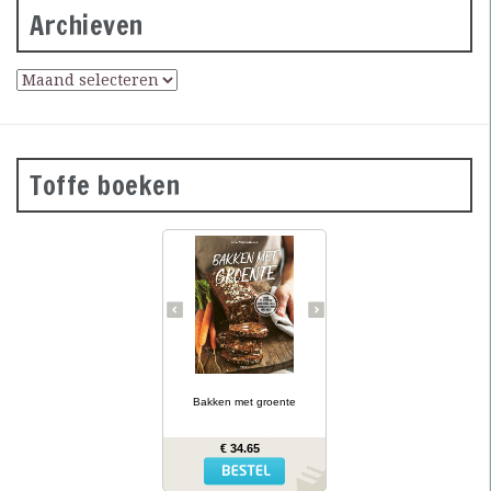
Archieven
Toffe boeken
Groene
courgettebaguettes,
wortelbroodjes en
roggecrackers met
knolselderij: wanneer je
groente in het deeg doet,
krijg je mals en kleurrijk
brood dat ook nog eens
gezonder is dan gewoon
brood. In Bakken met
… lees meer
groente presenteert
kookboekenauteur en
Bakken met groente
diëtiste Lina Wallentinson
meer dan 50 eenvoudige
recepten (waarvan vele
€ 34.65
glutenvrij) voor broden,
bolletjes, baguettes,
crackers en zoete