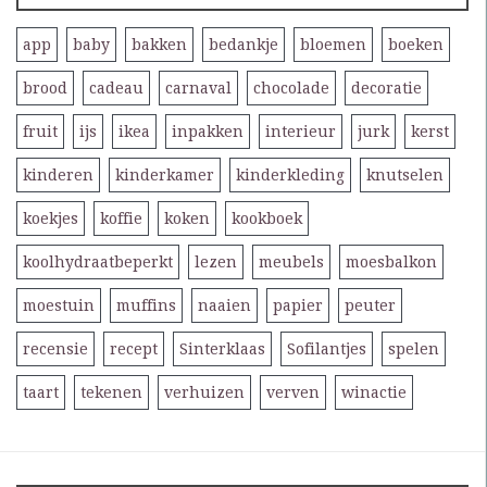
app
baby
bakken
bedankje
bloemen
boeken
brood
cadeau
carnaval
chocolade
decoratie
fruit
ijs
ikea
inpakken
interieur
jurk
kerst
kinderen
kinderkamer
kinderkleding
knutselen
koekjes
koffie
koken
kookboek
koolhydraatbeperkt
lezen
meubels
moesbalkon
moestuin
muffins
naaien
papier
peuter
recensie
recept
Sinterklaas
Sofilantjes
spelen
taart
tekenen
verhuizen
verven
winactie