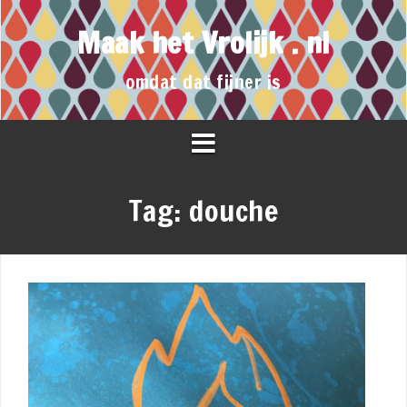
Maak het Vrolijk . nl
omdat dat fijner is
Tag:
douche