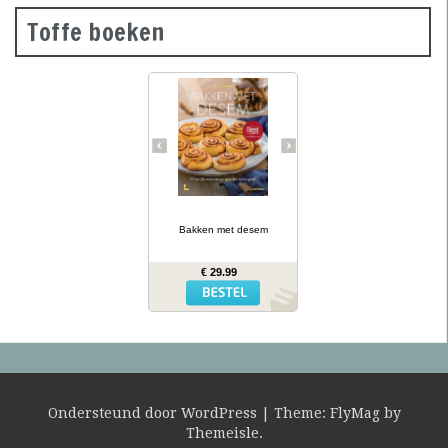
Toffe boeken
Desembrood is
voedzaam, licht
verteerbaar, goed voor de
darmflora én superlekker.
In haar tweede prachtig
geïllustreerde bakboek
verklapt de Sloveense
Anita Sumer de geheimen
van het lekkere brood
van onze grootmoeders.
… lees meer
Ze maakt niet alleen
brood met het
Bakken met desem
desemdeeg, maar ook
zout en zoet gebak als
fougasse, naanbrood,
€ 29.99
hamburgerbroodjes,
kaneelbollen, wafels en
panettone. Naast de 77
recepten vind je opnieuw
een uitgebreide inleiding
hoe je het deeg moet
opstarten en verder
verwerken, wat er fout
kan gaan en waar je het
mee kunt combineren.
Ondersteund door WordPress
|
Theme:
FlyMag
by
Themeisle.