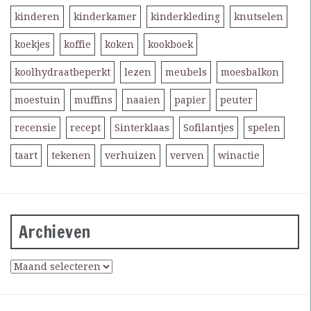
kinderen
kinderkamer
kinderkleding
knutselen
koekjes
koffie
koken
kookboek
koolhydraatbeperkt
lezen
meubels
moesbalkon
moestuin
muffins
naaien
papier
peuter
recensie
recept
Sinterklaas
Sofilantjes
spelen
taart
tekenen
verhuizen
verven
winactie
Archieven