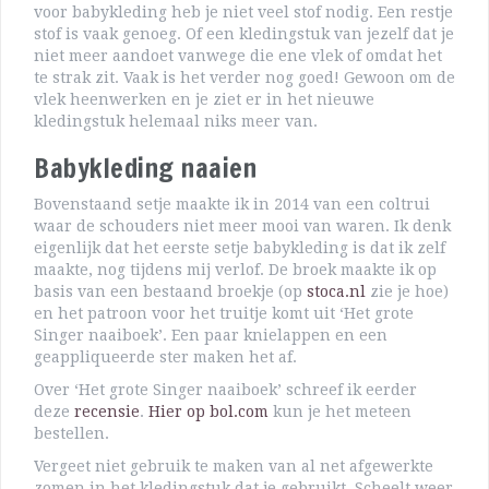
voor babykleding heb je niet veel stof nodig. Een restje
stof is vaak genoeg. Of een kledingstuk van jezelf dat je
niet meer aandoet vanwege die ene vlek of omdat het
te strak zit. Vaak is het verder nog goed! Gewoon om de
vlek heenwerken en je ziet er in het nieuwe
kledingstuk helemaal niks meer van.
Babykleding naaien
Bovenstaand setje maakte ik in 2014 van een coltrui
waar de schouders niet meer mooi van waren. Ik denk
eigenlijk dat het eerste setje babykleding is dat ik zelf
maakte, nog tijdens mij verlof. De broek maakte ik op
basis van een bestaand broekje (op
stoca.nl
zie je hoe)
en het patroon voor het truitje komt uit ‘Het grote
Singer naaiboek’. Een paar knielappen en een
geappliqueerde ster maken het af.
Over ‘Het grote Singer naaiboek’ schreef ik eerder
deze
recensie
.
Hier op bol.com
kun je het meteen
bestellen.
Vergeet niet gebruik te maken van al net afgewerkte
zomen in het kledingstuk dat je gebruikt. Scheelt weer