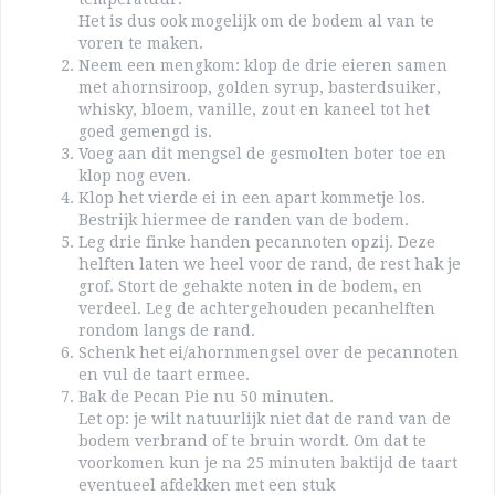
Het is dus ook mogelijk om de bodem al van te
voren te maken.
Neem een mengkom: klop de drie eieren samen
met ahornsiroop, golden syrup, basterdsuiker,
whisky, bloem, vanille, zout en kaneel tot het
goed gemengd is.
Voeg aan dit mengsel de gesmolten boter toe en
klop nog even.
Klop het vierde ei in een apart kommetje los.
Bestrijk hiermee de randen van de bodem.
Leg drie finke handen pecannoten opzij. Deze
helften laten we heel voor de rand, de rest hak je
grof. Stort de gehakte noten in de bodem, en
verdeel. Leg de achtergehouden pecanhelften
rondom langs de rand.
Schenk het ei/ahornmengsel over de pecannoten
en vul de taart ermee.
Bak de Pecan Pie nu 50 minuten.
Let op: je wilt natuurlijk niet dat de rand van de
bodem verbrand of te bruin wordt. Om dat te
voorkomen kun je na 25 minuten baktijd de taart
eventueel afdekken met een stuk