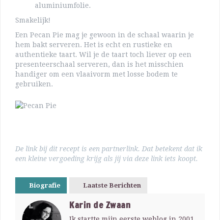
aluminiumfolie.
Smakelijk!
Een Pecan Pie mag je gewoon in de schaal waarin je
hem bakt serveren. Het is echt en rustieke en
authentieke taart. Wil je de taart toch liever op een
presenteerschaal serveren, dan is het misschien
handiger om een vlaaivorm met losse bodem te
gebruiken.
De link bij dit recept is een partnerlink. Dat betekent dat ik
een kleine vergoeding krijg als jij via deze link iets koopt.
Biografie
Laatste Berichten
Karin de Zwaan
Ik startte mijn eerste weblog in 2001