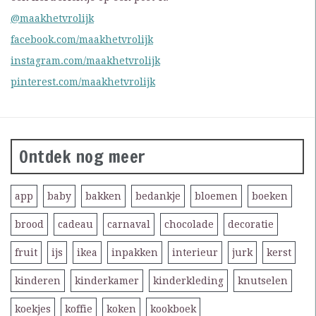
@maakhetvrolijk
facebook.com/maakhetvrolijk
instagram.com/maakhetvrolijk
pinterest.com/maakhetvrolijk
Ontdek nog meer
app
baby
bakken
bedankje
bloemen
boeken
brood
cadeau
carnaval
chocolade
decoratie
fruit
ijs
ikea
inpakken
interieur
jurk
kerst
kinderen
kinderkamer
kinderkleding
knutselen
koekjes
koffie
koken
kookboek