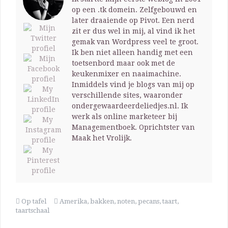
op een .tk domein. Zelfgebouwd en
later draaiende op Pivot. Een nerd
zit er dus wel in mij, al vind ik het
gemak van Wordpress veel te groot.
Ik ben niet alleen handig met een
toetsenbord maar ook met de
keukenmixer en naaimachine.
Inmiddels vind je blogs van mij op
verschillende sites, waaronder
ondergewaardeerdeliedjes.nl. Ik
werk als online marketeer bij
Managementboek. Oprichtster van
Maak het Vrolijk.
Op tafel
Amerika
,
bakken
,
noten
,
pecans
,
taart
,
taartschaal